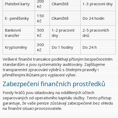
200
Platební karty
Okamžitě
1-3 pracovní dny
Kč
150
E- peněženky
Okamžitě
Do 24 hodin
Kč
Bankovní
500
1-2 pracovní
2-5 pracovních
transfer
Kč
dny
dnů
300
Kryptoměny
Do 1 hodiny
Do 24 h
Kč
Veškeré finanční transakce podléhají přísným bezpečnostním
standardům a jsou systematicky auditovány. Zajišťujeme
transparentní zpracování výběrů s čitelnými pravidly i
přiměřenými lhůtami pro vyplacení výher.
Zabezpečení finančních prostředků
Fondy hráčů jsou skladovány na oddělených účtech
separovaných od operativního kapitálu služby. Tento přístup
garantuje, že vaše peníze zůstávají zabezpečené bez ohledu
na finanční situaci provozovatele.