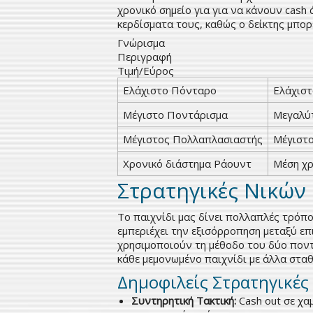
χρονικό σημείο για για να κάνουν cash
κερδίσματα τους, καθώς ο δείκτης μπορ
Γνώρισμα
Περιγραφή
Τιμή/Εύρος
Ελάχιστο Πόνταρο
Ελάχιστ
Μέγιστο Ποντάρισμα
Μεγαλύ
Μέγιστος Πολλαπλασιαστής
Μέγιστο
Χρονικό διάστημα Ράουντ
Μέση χρ
Στρατηγικές Νικών
Το παιχνίδι μας δίνει πολλαπλές τρόπ
εμπεριέχει την εξισόρροπηση μεταξύ επ
χρησιμοποιούν τη μέθοδο του δύο πον
κάθε μεμονωμένο παιχνίδι με άλλα στα
Δημοφιλείς Στρατηγικές
Συντηρητική Τακτική:
Cash out σε χα