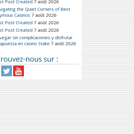
st Post Created
7 août 2026
vigating the Quiet Corners of Best
ymous Casinos
7 août 2026
st Post Created
7 août 2026
st Post Created
7 août 2026
vegar sin complicaciones y disfrutar
 apuesta en casino Stake
7 août 2026
rouvez-nous sur :