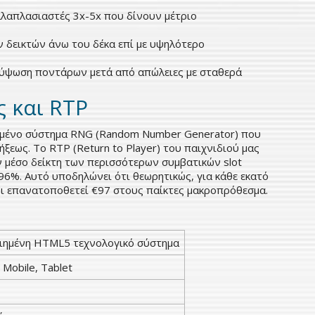
λαπλασιαστές 3x-5x που δίνουν μέτριο
 δεικτών άνω του δέκα επί με υψηλότερο
ύψωση ποντάρων μετά από απώλειες με σταθερά
ς και RTP
κριμένο σύστημα RNG (Random Number Generator) που
ήξεως. Το RTP (Return to Player) του παιχνιδιού μας
ν μέσο δείκτη των περισσότερων συμβατικών slot
6%. Αυτό υποδηλώνει ότι θεωρητικώς, για κάθε εκατό
δι επανατοποθετεί €97 στους παίκτες μακροπρόθεσμα.
ιημένη HTML5 τεχνολογικό σύστημα
 Mobile, Tablet