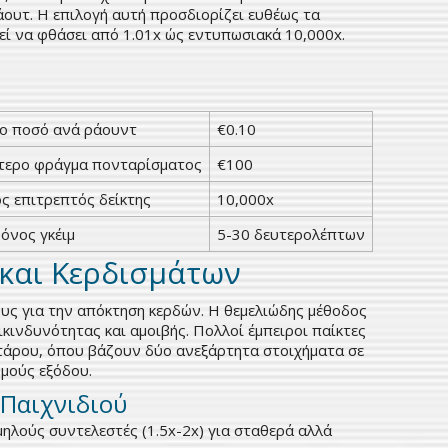
 άουτ. Η επιλογή αυτή προσδιορίζει ευθέως τα
εί να φθάσει από 1.01x ώς εντυπωσιακά 10,000x.
ο ποσό ανά ράουντ
€0.10
τερο φράγμα πονταρίσματος
€100
ς επιτρεπτός δείκτης
10,000x
όνος γκέιμ
5-30 δευτερολέπτων
 και Κερδισμάτων
ους για την απόκτηση κερδών. Η θεμελιώδης μέθοδος
ικινδυνότητας και αμοιβής. Πολλοί έμπειροι παίκτες
τάρου, όπου βάζουν δύο ανεξάρτητα στοιχήματα σε
θμούς εξόδου.
 Παιχνιδιού
μηλούς συντελεστές (1.5x-2x) για σταθερά αλλά