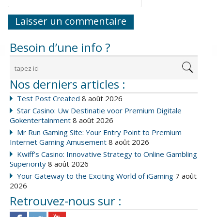
Besoin d’une info ?
Nos derniers articles :
Test Post Created
8 août 2026
Star Casino: Uw Destinatie voor Premium Digitale
Gokentertainment
8 août 2026
Mr Run Gaming Site: Your Entry Point to Premium
Internet Gaming Amusement
8 août 2026
Kwiff’s Casino: Innovative Strategy to Online Gambling
Superiority
8 août 2026
Your Gateway to the Exciting World of iGaming
7 août
2026
Retrouvez-nous sur :