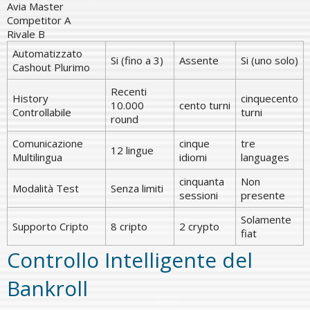
Avia Master
Competitor A
Rivale B
Automatizzato
Si (fino a 3)
Assente
Si (uno solo)
Cashout Plurimo
Recenti
History
cinquecento
10.000
cento turni
Controllabile
turni
round
Comunicazione
cinque
tre
12 lingue
Multilingua
idiomi
languages
cinquanta
Non
Modalità Test
Senza limiti
sessioni
presente
Solamente
Supporto Cripto
8 cripto
2 crypto
fiat
Controllo Intelligente del
Bankroll