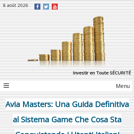
8 août 2026
Investir en Toute SÉCURITÉ
Menu
Avia Masters: Una Guida Definitiva
al Sistema Game Che Cosa Sta