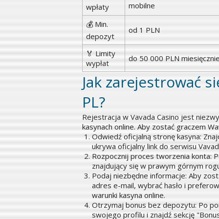
mobilne
wpłaty
💰 Min.
od 1 PLN
depozyt
🏅 Limity
do 50 000 PLN miesięczni
wypłat
Jak zarejestrować s
PL?
Rejestracja w Vavada Casino jest niezwy
kasynach online. Aby zostać graczem Wa
Odwiedź oficjalną stronę kasyna: Znaj
ukrywa oficjalny link do serwisu Vavad
Rozpocznij proces tworzenia konta: Po
znajdujący się w prawym górnym rogu s
Podaj niezbędne informacje: Aby zos
adres e-mail, wybrać hasło i prefero
warunki kasyna online.
Otrzymaj bonus bez depozytu: Po po
swojego profilu i znajdź sekcję "Bon