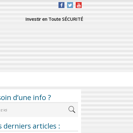
Investir en Toute SÉCURITÉ
oin d’une info ?
 derniers articles :