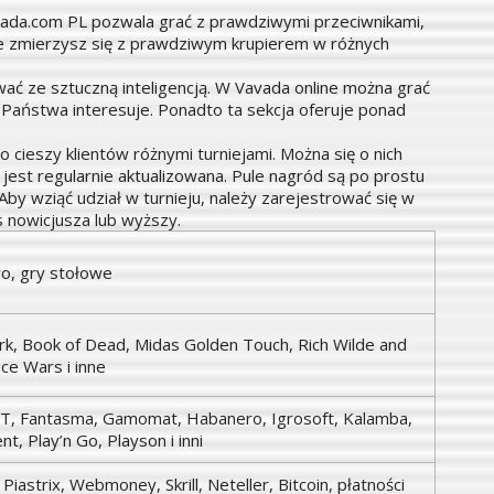
avada.com PL pozwala grać z prawdziwymi przeciwnikami,
 że zmierzysz się z prawdziwym krupierem w różnych
wać ze sztuczną inteligencją. W Vavada online można grać
o Państwa interesuje. Ponadto ta sekcja oferuje ponad
 cieszy klientów różnymi turniejami. Można się o nich
a jest regularnie aktualizowana. Pule nagród są po prostu
by wziąć udział w turnieju, należy zarejestrować się w
s nowicjusza lub wyższy.
wo, gry stołowe
k, Book of Dead, Midas Golden Touch, Rich Wilde and
e Wars i inne
GT, Fantasma, Gamomat, Habanero, Igrosoft, Kalamba,
, Play’n Go, Playson i inni
iastrix, Webmoney, Skrill, Neteller, Bitcoin, płatności