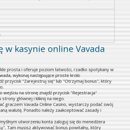
e
ię w kasynie online Vavada
kle prosta i oferuje poziom łatwości, rzadko spotykany w
wada, wykonaj następujące proste kroki:
dź przycisk "Zarejestruj się" lub "Otrzymaj bonus", który
o.
 wejściu na stronę znajdź przycisk "Rejestracja"
trony głównej i kliknij na niego.
tać graczem Vavada Online Casino, wystarczy podać swój
waną walutę. Ponadto należy zaakceptować zasady i
myślnym utworzeniu konta zaloguj się do menedżera
usy". Tam musisz aktywować bonus powitalny, który