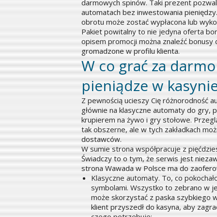
darmowych spinów. Taki prezent pozwala
automatach bez inwestowania pieniędzy
obrotu może zostać wypłacona lub wykor
Pakiet powitalny to nie jedyna oferta bo
opisem promocji można znaleźć bonusy dl
gromadzone w profilu klienta.
W co grać za darmo
pieniądze w kasyni
Z pewnością ucieszy Cię różnorodność a
głównie na klasyczne automaty do gry, p
krupierem na żywo i gry stołowe. Przegl
tak obszerne, ale w tych zakładkach moż
dostawców.
W sumie strona współpracuje z pięćdzie
Świadczy to o tym, że serwis jest niezaw
strona Wawada w Polsce ma do zaofero
Klasyczne automaty. To, co pokochało 
symbolami. Wszystko to zebrano w je
może skorzystać z paska szybkiego wy
klient przyszedł do kasyna, aby zagra
czego potrzebuje;