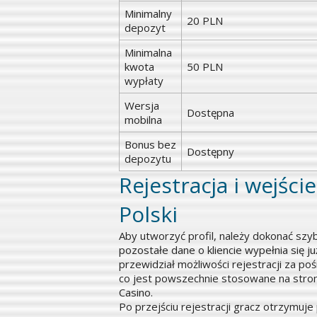
Minimalny
20 PLN
depozyt
Minimalna
kwota
50 PLN
wypłaty
Wersja
Dostępna
mobilna
Bonus bez
Dostępny
depozytu
Rejestracja i wejści
Polski
Aby utworzyć profil, należy dokonać szybk
pozostałe dane o kliencie wypełnia się ju
przewidział możliwości rejestracji za 
co jest powszechnie stosowane na strona
Casino.
Po przejściu rejestracji gracz otrzymu