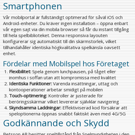
Smartphonen
Vår mobilportal är fullständigt optimerad för såväl iOS och
Android-enheter. Du kräver ingen installation – öppna enbart
vår egen sajt via din mobila browser så får du instant tillgång
till hela spelbiblioteket. Denna responsiva layouten
konfigurerar sig automatiskt till din skärmstorlek, vilket
tillhandahåller identiska högkvalitativa spelkänsla oavsett
enhet.
Fördelar med Mobilspel hos Företaget
Flexibilitet:
Spela genom lunchpausen, på tåget eller
inomhus i soffan utan att kompromissa med kvalitet
Identiska Funktioner:
Varenda insättningar, uttag och
kontooperationer arbetar smidigt på mobilen
Touch-optimering:
Kontroller är justerade för
beröringsskärmar vilket levererar självklar navigering
Skyndsamma Laddningar:
Effektiviserad kod försäkrar att
speloptionerna öppnas snabbt faktiskt även med 4G/5G
Godkännande och Skydd
Betsson AB besitter speltillstånd från Spelmyndigheten i den