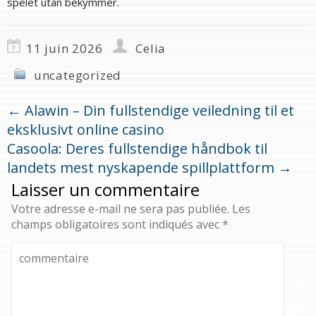
spelet utan bekymmer.
11 juin 2026
Celia
uncategorized
←
Alawin – Din fullstendige veiledning til et
eksklusivt online casino
Casoola: Deres fullstendige håndbok til
landets mest nyskapende spillplattform
→
Laisser un commentaire
Votre adresse e-mail ne sera pas publiée.
Les
champs obligatoires sont indiqués avec
*