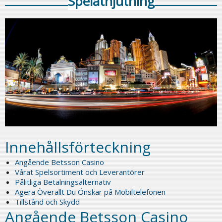
Spelåtnjutning
Innehållsförteckning
Angående Betsson Casino
Vårat Spelsortiment och Leverantörer
Pålitliga Betalningsalternativ
Agera Överallt Du Önskar på Mobiltelefonen
Tillstånd och Skydd
Angående Betsson Casino