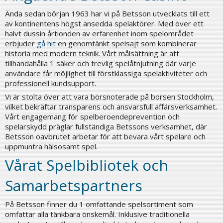
Ända sedan början 1963 har vi på Betsson utvecklats till ett
av kontinentens högst ansedda spelaktörer. Med över ett
halvt dussin årtionden av erfarenhet inom spelområdet
erbjuder
gå hit
en genomtänkt spelsajt som kombinerar
historia med modern teknik. Vårt målsättning är att
tillhandahålla 1 säker och trevlig spelåtnjutning där varje
användare får möjlighet till förstklassiga spelaktiviteter och
professionell kundsupport.
Vi är stolta över att vara börsnoterade på börsen Stockholm,
vilket bekräftar transparens och ansvarsfull affärsverksamhet.
Vårt engagemang för spelberoendeprevention och
spelarskydd präglar fullständiga Betssons verksamhet, där
Betsson oavbrutet arbetar för att bevara vårt spelare och
uppmuntra hälsosamt spel.
Vårat Spelbibliotek och
Samarbetspartners
På Betsson finner du 1 omfattande spelsortiment som
omfattar alla tänkbara önskemål. Inklusive traditionella