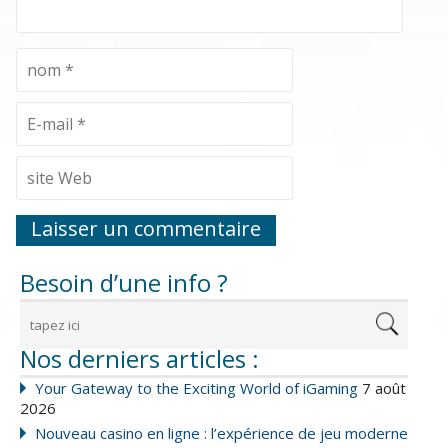
Besoin d’une info ?
Nos derniers articles :
Your Gateway to the Exciting World of iGaming
7 août
2026
Nouveau casino en ligne : l’expérience de jeu moderne