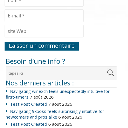
Besoin d’une info ?
Nos derniers articles :
Navigating winexch feels unexpectedly intuitive for
first-timers
7 août 2026
Test Post Created
7 août 2026
Navigating 9kboss feels surprisingly intuitive for
newcomers and pros alike
6 août 2026
Test Post Created
6 août 2026