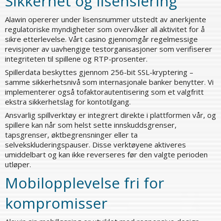
Sikkerhet og lisensiering
Alawin opererer under lisensnummer utstedt av anerkjente
regulatoriske myndigheter som overvåker all aktivitet for å
sikre etterlevelse. Vårt casino gjennomgår regelmessige
revisjoner av uavhengige testorganisasjoner som verifiserer
integriteten til spillene og RTP-prosenter.
Spillerdata beskyttes gjennom 256-bit SSL-kryptering –
samme sikkerhetsnivå som internasjonale banker benytter. Vi
implementerer også tofaktorautentisering som et valgfritt
ekstra sikkerhetslag for kontotilgang.
Ansvarlig spillverktøy er integrert direkte i plattformen vår, og
spillere kan når som helst sette innskuddsgrenser,
tapsgrenser, øktbegrensninger eller ta
selvekskluderingspauser. Disse verktøyene aktiveres
umiddelbart og kan ikke reverseres før den valgte perioden
utløper.
Mobilopplevelse fri for
kompromisser