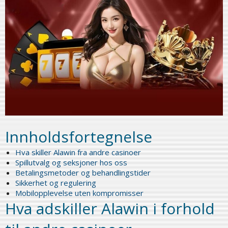
Innholdsfortegnelse
Hva skiller Alawin fra andre casinoer
Spillutvalg og seksjoner hos oss
Betalingsmetoder og behandlingstider
Sikkerhet og regulering
Mobilopplevelse uten kompromisser
Hva adskiller Alawin i forhold