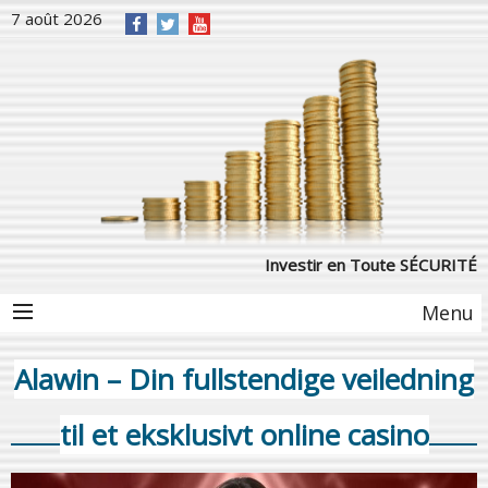
7 août 2026
Investir en Toute SÉCURITÉ
Menu
Alawin – Din fullstendige veiledning
til et eksklusivt online casino