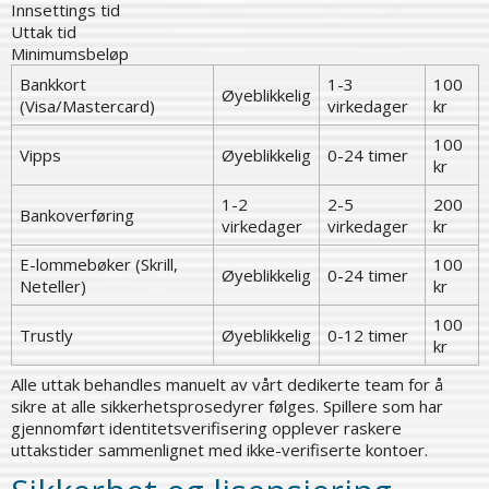
Innsettings tid
Uttak tid
Minimumsbeløp
Bankkort
1-3
100
Øyeblikkelig
(Visa/Mastercard)
virkedager
kr
100
Vipps
Øyeblikkelig
0-24 timer
kr
1-2
2-5
200
Bankoverføring
virkedager
virkedager
kr
E-lommebøker (Skrill,
100
Øyeblikkelig
0-24 timer
Neteller)
kr
100
Trustly
Øyeblikkelig
0-12 timer
kr
Alle uttak behandles manuelt av vårt dedikerte team for å
sikre at alle sikkerhetsprosedyrer følges. Spillere som har
gjennomført identitetsverifisering opplever raskere
uttakstider sammenlignet med ikke-verifiserte kontoer.