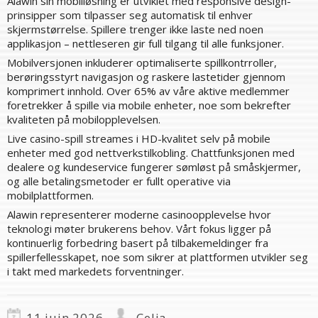
Alawin sin mobilløsning er utviklet med responsive design-
prinsipper som tilpasser seg automatisk til enhver
skjermstørrelse. Spillere trenger ikke laste ned noen
applikasjon – nettleseren gir full tilgang til alle funksjoner.
Mobilversjonen inkluderer optimaliserte spillkontrroller,
berøringsstyrt navigasjon og raskere lastetider gjennom
komprimert innhold. Over 65% av våre aktive medlemmer
foretrekker å spille via mobile enheter, noe som bekrefter
kvaliteten på mobilopplevelsen.
Live casino-spill streames i HD-kvalitet selv på mobile
enheter med god nettverkstilkobling. Chattfunksjonen med
dealere og kundeservice fungerer sømløst på småskjermer,
og alle betalingsmetoder er fullt operative via
mobilplattformen.
Alawin representerer moderne casinoopplevelse hvor
teknologi møter brukerens behov. Vårt fokus ligger på
kontinuerlig forbedring basert på tilbakemeldinger fra
spillerfellesskapet, noe som sikrer at plattformen utvikler seg
i takt med markedets forventninger.
11 juin 2026
Celia