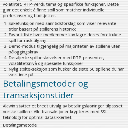
volatilitet, RTP-verdi, tema og spesifikke funksjoner. Dette
gjør det enkelt å finne spill som matcher individuelle
preferanser og budsjetter.
Søkefunksjon med sanntidsforslag som viser relevante
titler basert på spillerens historikk
Favorittliste hvor medlemmer kan lagre deres foretrukne
spill for rask tilgang
Demo-modus tilgjengelig på majoriteten av spillene uten
påloggingskrav
Detaljerte spillbeskrivelser med RTP-prosenter,
volatilitetsnivå og spesielle funksjoner
Nylig spilte-seksjon som husker de siste 50 spillene du har
vært inne på
Betalingsmetoder og
transaksjonstider
Alawin støtter et bredt utvalg av betalingsløsninger tilpasset
norske spillere. Alle transaksjoner krypteres med SSL-
teknologi for optimal datasikkerhet.
Betalingsmetode