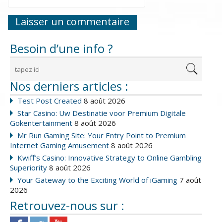
Besoin d’une info ?
Nos derniers articles :
Test Post Created
8 août 2026
Star Casino: Uw Destinatie voor Premium Digitale
Gokentertainment
8 août 2026
Mr Run Gaming Site: Your Entry Point to Premium
Internet Gaming Amusement
8 août 2026
Kwiff’s Casino: Innovative Strategy to Online Gambling
Superiority
8 août 2026
Your Gateway to the Exciting World of iGaming
7 août
2026
Retrouvez-nous sur :