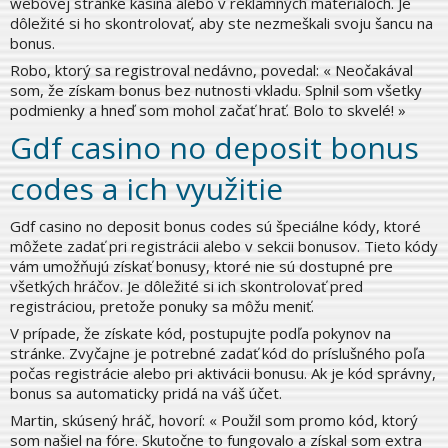
webovej stránke kasína alebo v reklamných materiáloch. Je
dôležité si ho skontrolovať, aby ste nezmeškali svoju šancu na
bonus.
Robo, ktorý sa registroval nedávno, povedal: « Neočakával
som, že získam bonus bez nutnosti vkladu. Splnil som všetky
podmienky a hneď som mohol začať hrať. Bolo to skvelé! »
Gdf casino no deposit bonus
codes a ich využitie
Gdf casino no deposit bonus codes sú špeciálne kódy, ktoré
môžete zadať pri registrácii alebo v sekcii bonusov. Tieto kódy
vám umožňujú získať bonusy, ktoré nie sú dostupné pre
všetkých hráčov. Je dôležité si ich skontrolovať pred
registráciou, pretože ponuky sa môžu meniť.
V prípade, že získate kód, postupujte podľa pokynov na
stránke. Zvyčajne je potrebné zadať kód do príslušného poľa
počas registrácie alebo pri aktivácii bonusu. Ak je kód správny,
bonus sa automaticky pridá na váš účet.
Martin, skúsený hráč, hovorí: « Použil som promo kód, ktorý
som našiel na fóre. Skutočne to fungovalo a získal som extra