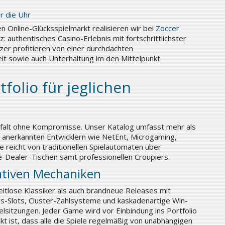
r die Uhr
en Online-Glücksspielmarkt realisieren wir bei
Zoccer
: authentisches Casino-Erlebnis mit fortschrittlichster
er profitieren von einer durchdachten
eit sowie auch Unterhaltung im den Mittelpunkt
tfolio für jeglichen
elfalt ohne Kompromisse. Unser Katalog umfasst mehr als
von anerkannten Entwicklern wie NetEnt, Microgaming,
e reicht von traditionellen Spielautomaten über
ve-Dealer-Tischen samt professionellen Croupiers.
vativen Mechaniken
eitlose Klassiker als auch brandneue Releases mit
-Slots, Cluster-Zahlsysteme und kaskadenartige Win-
elsitzungen. Jeder Game wird vor Einbindung ins Portfolio
Fakt ist, dass alle die Spiele regelmäßig von unabhängigen