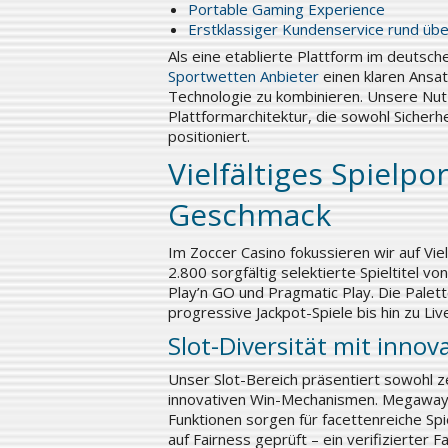
Portable Gaming Experience
Erstklassiger Kundenservice rund übe
Als eine etablierte Plattform im deutsch
Sportwetten Anbieter
einen klaren Ansatz
Technologie zu kombinieren. Unsere Nutz
Plattformarchitektur, die sowohl Sicherh
positioniert.
Vielfältiges Spielpor
Geschmack
Im Zoccer Casino fokussieren wir auf Vi
2.800 sorgfältig selektierte Spieltitel 
Play’n GO und Pragmatic Play. Die Palett
progressive Jackpot-Spiele bis hin zu Li
Slot-Diversität mit inno
Unser Slot-Bereich präsentiert sowohl z
innovativen Win-Mechanismen. Megaways
Funktionen sorgen für facettenreiche Spi
auf Fairness geprüft – ein verifizierter 