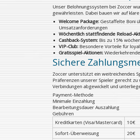
Unser Belohnungssystem bei Zoccer wurde
gewährleisten. Dabei bauen wir auf kla
Welcome Package:
Gestaffelte Boni üb
Umsatzanforderungen
Wöchentlich stattfindende Reload-Akt
Cashback-System:
Bis zu 15% wöchen
VIP-Club:
Besondere Vorteile für loyal
Gratisspiel-Aktionen:
Wiederkehrende 
Sichere Zahlungsme
Zoccer unterstützt ein weitreichendes 
Präferenzen unserer Spieler gerecht zu
Verbindungen abgewickelt und unterlieg
Payment-Methode
Minimale Einzahlung
Bearbeitungsdauer Auszahlung
Gebühren
Kreditkarten (Visa/Mastercard)
10€
Sofort-Überweisung
20€