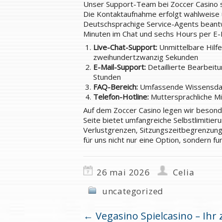
Unser Support-Team bei Zoccer Casino st
Die Kontaktaufnahme erfolgt wahlweise ü
Deutschsprachige Service-Agents beantw
Minuten im Chat und sechs Hours per E-M
Live-Chat-Support:
Unmittelbare Hilfe
zweihundertzwanzig Sekunden
E-Mail-Support:
Detaillierte Bearbeit
Stunden
FAQ-Bereich:
Umfassende Wissensdate
Telefon-Hotline:
Muttersprachliche Mit
Auf dem Zoccer Casino legen wir besond
Seite bietet umfangreiche Selbstlimitier
Verlustgrenzen, Sitzungszeitbegrenzunge
für uns nicht nur eine Option, sondern f
26 mai 2026
Celia
uncategorized
←
Vegasino Spielcasino – Ihr