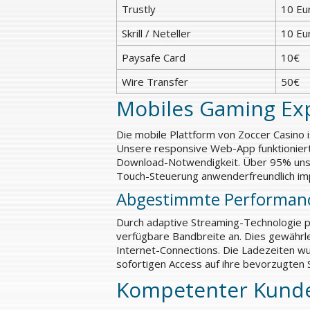
Trustly
10 Eu
Skrill / Neteller
10 Eu
Paysafe Card
10€
Wire Transfer
50€
Mobiles Gaming Ex
Die mobile Plattform von Zoccer Casino i
Unsere responsive Web-App funktioniert
Download-Notwendigkeit. Über 95% unser
Touch-Steuerung anwenderfreundlich im
Abgestimmte Performanc
Durch adaptive Streaming-Technologie p
verfügbare Bandbreite an. Dies gewährl
Internet-Connections. Die Ladezeiten wu
sofortigen Access auf ihre bevorzugten S
Kompetenter Kunde