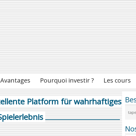
Avantages
Pourquoi investir ?
Les cours
Bes
zellente Platform für wahrhaftiges
Spielerlebnis
Nos