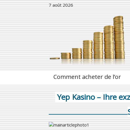
7 août 2026
Comment acheter de l’or
Yep Kasino – Ihre ex