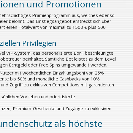
tionen und Promotionen
n mehrschichtiges Prämienprogramm aus, welches ebenso
eler belohnt. Das Einstiegsangebot erstreckt sich über
iert einen Totalwert von maximal zu 1500 € plus 500
ellen Privilegien
l VIP-System, das personalisierte Boni, beschleunigte
obetreuer beinhaltet. Sämtliche Bet leistet zu dem Level
gegen Echtgeld oder Free Spins umgewandelt werden.
he Nutzer mit wöchentlichen Einzahlungsboni von 25%
nte bis 50% und monatliche Cashbacks von 10%
nd Zugriff zu exklusiven Competitions mit garantierten
sönlichen Vorlieben und prioritisierte
zen, Premium-Geschenke und Zugänge zu exklusiven
undenschutz als höchste