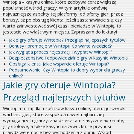
Wintopia – kasynu online, które zdobywa coraz większą
popularność wśród graczy. W tym artykule omówię
najważniejsze aspekty tej platformy, od oferty gier, przez
bonusy, aż po obsługę klienta. Jeżeli zastanawiacie się, czy
warto zainwestować swój czas i pieniądze w Wintopię, to
jesteście we właściwym miejscu. Zapraszam do lektury!
Jakie gry oferuje Wintopia? Przegląd najlepszych tytułów
Bonusy i promocje w Wintopii: Co warto wiedzieć?
Jak wygląda proces rejestracji i wypłat w Wintopii?
Bezpieczeństwo i odpowiedzialne gry w kasynie Wintopia
Obsługa klienta: Jakie wsparcie oferuje Wintopia?
Podsumowanie: Czy Wintopia to dobry wybór dla graczy
online?
Jakie gry oferuje Wintopia?
Przegląd najlepszych tytułów
Wintopia to raj dla miłośników kasyn online, oferując szeroki
wachlarz gier, które zaspokoją nawet najbardziej
wymagających graczy. Znajdziesz tam klasyczne automaty,
gry stołowe, a także kasyno na żywo, które przynosi
prawdziwe emocje bez wychodzenia z domu. Wśród