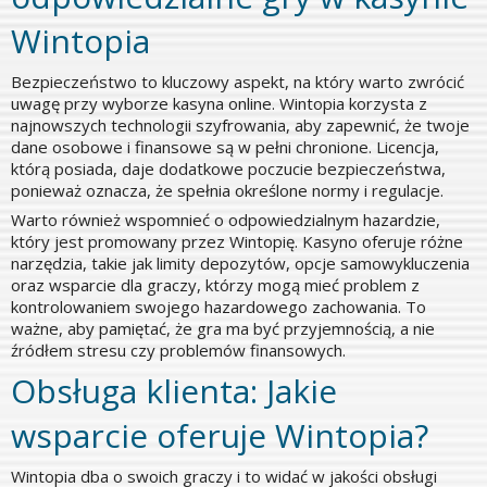
Wintopia
Bezpieczeństwo to kluczowy aspekt, na który warto zwrócić
uwagę przy wyborze kasyna online. Wintopia korzysta z
najnowszych technologii szyfrowania, aby zapewnić, że twoje
dane osobowe i finansowe są w pełni chronione. Licencja,
którą posiada, daje dodatkowe poczucie bezpieczeństwa,
ponieważ oznacza, że spełnia określone normy i regulacje.
Warto również wspomnieć o odpowiedzialnym hazardzie,
który jest promowany przez Wintopię. Kasyno oferuje różne
narzędzia, takie jak limity depozytów, opcje samowykluczenia
oraz wsparcie dla graczy, którzy mogą mieć problem z
kontrolowaniem swojego hazardowego zachowania. To
ważne, aby pamiętać, że gra ma być przyjemnością, a nie
źródłem stresu czy problemów finansowych.
Obsługa klienta: Jakie
wsparcie oferuje Wintopia?
Wintopia dba o swoich graczy i to widać w jakości obsługi