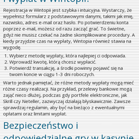
Rejestracja w Wintopii jest szybka i intuicyjna. Wystarczy, że
wypełnisz formularz z podstawowymi danymi, takimi jak imię,
nazwisko, adres e-mail oraz hasło. Po potwierdzeniu konta
poprzez e-mail, możesz od razu zacząć grać. To świetne,
gdyż nie musisz czekać na żadne skomplikowane procedury. A
kiedy przyjdzie czas na wypłaty, Wintopia również stawia na
wygodę.
Wybierz metodę wypłaty, która najlepiej ci odpowiada.
Wprowadź kwotę, którą chcesz wypłacić.
Potwierdź transakcję, a środki powinny pojawić się na
twoim koncie w ciągu 1-3 dni roboczych.
Warto jednak pamiętać, że różne metody wypłaty mogą mieć
różne czasy realizacji. Na przykład, przelewy bankowe mogą
zająć nieco dłużej, podczas gdy portfele elektroniczne, jak
Skrill czy Neteller, zazwyczaj działają błyskawicznie. Zawsze
sprawdzaj regulamin, aby być na bieżąco z ewentualnymi
opłatami oraz limitami wypłat.
Bezpieczeństwo i
odpowiedzialne gry w kasynie