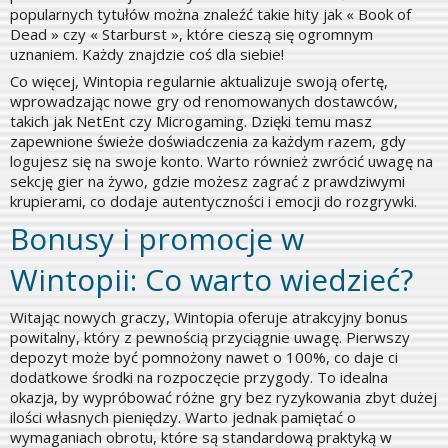
popularnych tytułów można znaleźć takie hity jak « Book of
Dead » czy « Starburst », które cieszą się ogromnym
uznaniem. Każdy znajdzie coś dla siebie!
Co więcej, Wintopia regularnie aktualizuje swoją ofertę,
wprowadzając nowe gry od renomowanych dostawców,
takich jak NetEnt czy Microgaming. Dzięki temu masz
zapewnione świeże doświadczenia za każdym razem, gdy
logujesz się na swoje konto. Warto również zwrócić uwagę na
sekcję gier na żywo, gdzie możesz zagrać z prawdziwymi
krupierami, co dodaje autentyczności i emocji do rozgrywki.
Bonusy i promocje w
Wintopii: Co warto wiedzieć?
Witając nowych graczy, Wintopia oferuje atrakcyjny bonus
powitalny, który z pewnością przyciągnie uwagę. Pierwszy
depozyt może być pomnożony nawet o 100%, co daje ci
dodatkowe środki na rozpoczęcie przygody. To idealna
okazja, by wypróbować różne gry bez ryzykowania zbyt dużej
ilości własnych pieniędzy. Warto jednak pamiętać o
wymaganiach obrotu, które są standardową praktyką w