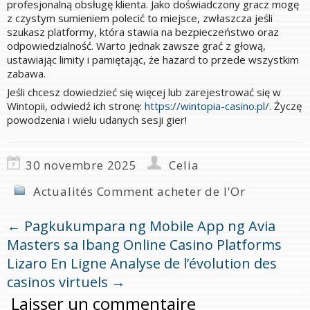
profesjonalną obsługę klienta. Jako doświadczony gracz mogę
z czystym sumieniem polecić to miejsce, zwłaszcza jeśli
szukasz platformy, która stawia na bezpieczeństwo oraz
odpowiedzialność. Warto jednak zawsze grać z głową,
ustawiając limity i pamiętając, że hazard to przede wszystkim
zabawa.
Jeśli chcesz dowiedzieć się więcej lub zarejestrować się w
Wintopii, odwiedź ich stronę:
https://wintopia-casino.pl/
. Życzę
powodzenia i wielu udanych sesji gier!
30 novembre 2025
Celia
Actualités Comment acheter de l'Or
←
Pagkukumpara ng Mobile App ng Avia
Masters sa Ibang Online Casino Platforms
Lizaro En Ligne Analyse de l’évolution des
casinos virtuels
→
Laisser un commentaire