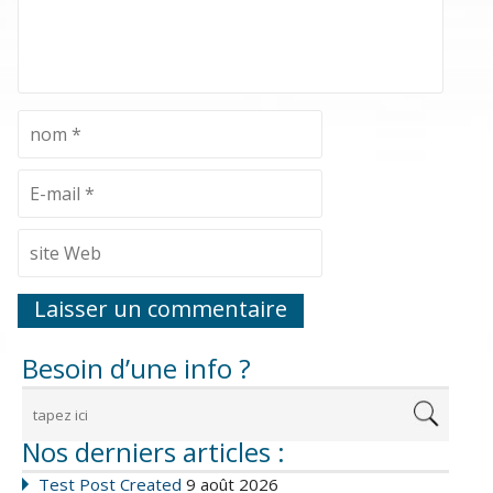
Besoin d’une info ?
Nos derniers articles :
Test Post Created
9 août 2026