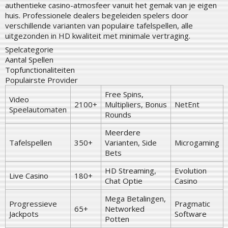
authentieke casino-atmosfeer vanuit het gemak van je eigen
huis. Professionele dealers begeleiden spelers door
verschillende varianten van populaire tafelspellen, alle
uitgezonden in HD kwaliteit met minimale vertraging.
Spelcategorie
Aantal Spellen
Topfunctionaliteiten
Populairste Provider
Free Spins,
Video
2100+
Multipliers, Bonus
NetEnt
Speelautomaten
Rounds
Meerdere
Tafelspellen
350+
Varianten, Side
Microgaming
Bets
HD Streaming,
Evolution
Live Casino
180+
Chat Optie
Casino
Mega Betalingen,
Progressieve
Pragmatic
65+
Networked
Jackpots
Software
Potten