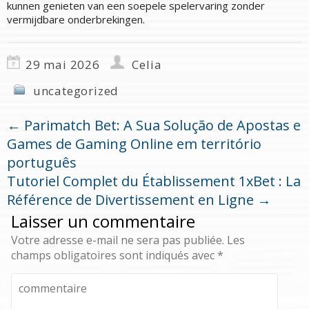
kunnen genieten van een soepele spelervaring zonder
vermijdbare onderbrekingen.
29 mai 2026
Celia
uncategorized
←
Parimatch Bet: A Sua Solução de Apostas e
Games de Gaming Online em território
português
Tutoriel Complet du Établissement 1xBet : La
Référence de Divertissement en Ligne
→
Laisser un commentaire
Votre adresse e-mail ne sera pas publiée.
Les
champs obligatoires sont indiqués avec
*