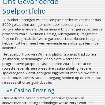
Ons Gevarieerde
Spelportfolio
Bij
Winhero
brengen wij een complete collectie van meer dan
3000 gokspellen aan, gemaakt door toonaangevende
softwareleveranciers. De samenwerking met gerespecteerde
providers zoals Evolution Gaming, Microgaming, Pragmatic
Play en Pragmatic Software garandeert dat klanten toegang
hebben tot het meest vernieuwende en solide spellen in de
industrie.
Het spelportfolio van Winhero platform omvat traditionele
gokkasten, hedendaagse video slots waaronder
progressieve jackpots, casinospellen zoals baccarat en
roulette, evenals een breed live casino afdeling. Iedere
spelcategorie wordt geregeld bijgewerkt met nieuwe titels,
opdat onze spelers steeds toegang hebben op de recentste
releases uit onze gokindustrie.
Live Casino Ervaring
Ons real-time casino platform gebruikt gebruik van
innovatieve streaming technologie welke zorgt voor een