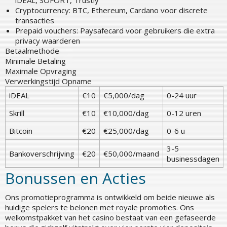
Cryptocurrency: BTC, Ethereum, Cardano voor discrete
transacties
Prepaid vouchers: Paysafecard voor gebruikers die extra
privacy waarderen
Betaalmethode
Minimale Betaling
Maximale Opvraging
Verwerkingstijd Opname
iDEAL
€10
€5,000/dag
0-24 uur
Skrill
€10
€10,000/dag
0-12 uren
Bitcoin
€20
€25,000/dag
0-6 u
3-5
Bankoverschrijving
€20
€50,000/maand
businessdagen
Bonussen en Acties
Ons promotieprogramma is ontwikkeld om beide nieuwe als
huidige spelers te belonen met royale promoties. Ons
welkomstpakket van het casino bestaat van een gefaseerde