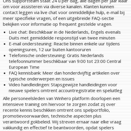
Ons supportteam staat 24 u per dag, alle dagen per jaar klaar
om voor assisteren via diverse kanalen. Klanten kunnen
contact leggen via live chat voor onmiddellijke hulp, e-mail bij
meer specifieke vragen, of een uitgebreide FAQ-sectie
bekijken voor informatie op frequent gestelde vragen.
Live chat: Beschikbaar in de Nederlands, Engels evenals
Duits met gemiddelde responstijd van twee minuten
E-mail ondersteuning: Reactie binnen enkele uur tijdens
openingsuren, 12 uur buiten kantooruren
Telefonische ondersteuning: Gratis Nederlands
telefoonnummer beschikbaar van 9:00 tot 23:00 Central
European Time
FAQ kennisbank: Meer dan honderdvijftig artikelen over
typische onderwerpen en issues
Video handleidingen: Stapsgewijze handleidingen voor
nieuwe spelers omtrent accountregistratie en speluitleg
Alle personeelsleden van Winhero platform doorlopen een
intensieve training om hiervoor te zorgen zodat zij over
recente kennis beschikken omtrent ons spelportfolio,
promotievoorwaarden, technische aspecten plus
verantwoord gokbeleid. Wij streven ernaar naar elke vraag
vakkundig en effectief te beantwoorden, opdat spelers