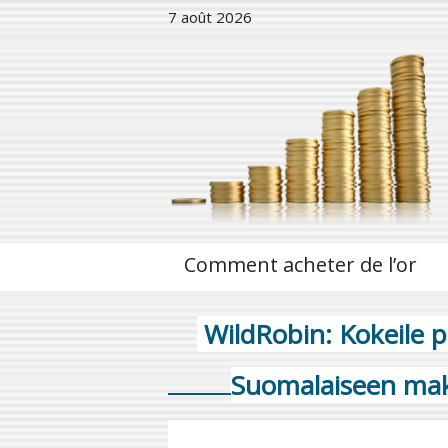
7 août 2026
Comment acheter de l’or
WildRobin: Kokeile pe
Suomalaiseen mak