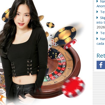
Na
Anon
Te
Sk
into
202
Te
Na
cada
Ret