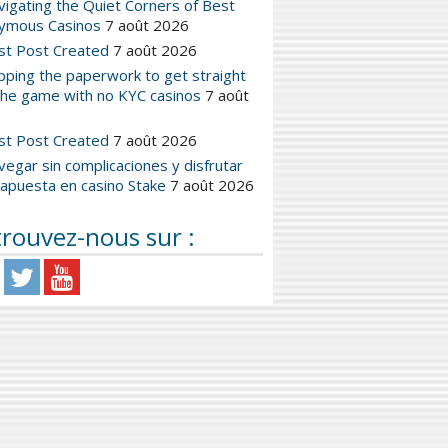
vigating the Quiet Corners of Best
ymous Casinos
7 août 2026
st Post Created
7 août 2026
ipping the paperwork to get straight
 the game with no KYC casinos
7 août
6
st Post Created
7 août 2026
vegar sin complicaciones y disfrutar
 apuesta en casino Stake
7 août 2026
rouvez-nous sur :