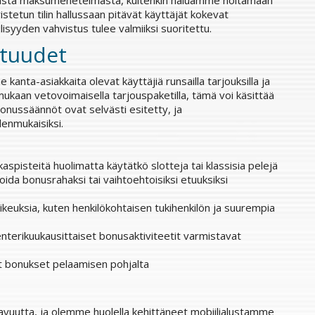
tusta maksumenetelmästä, kuitenkin haluamme hoitamaan
istetun tilin hallussaan pitävät käyttäjät kokevat
lisyyden vahvistus tulee valmiiksi suoritettu.
etuudet
ta-asiakkaita olevat käyttäjiä runsailla tarjouksilla ja
mukaan vetovoimaisella tarjouspaketilla, tämä voi käsittää
bonussäännöt ovat selvästi esitetty, ja
enmukaisiksi.
spisteitä huolimatta käytätkö slotteja tai klassisia pelejä
ida bonusrahaksi tai vaihtoehtoisiksi etuuksiksi
oikeuksia, kuten henkilökohtaisen tukihenkilön ja suurempia
enterikuukausittaiset bonusaktiviteetit varmistavat
 bonukset pelaamisen pohjalta
avuutta, ja olemme huolella kehittäneet mobiilialustamme