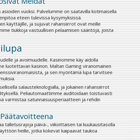
osivat Meidät
asioiden vuoksi. Palvelumme on saatavilla kotimaisella
enpitoa eteen tulevissa kysymyksissä.
äyttäjille, ja sujuvat rahansiirrot ovat meille
imme tiukkoja vastuullisen pelaamisen sääntöjä, joista
ilupa
delle ja avoimuudelle. Kasinomme käy aidolla
lemme luotettavan kasinon. Maltan Gaming viranomainen
isenssiviranomaisista, ja sen myöntämä lupa tarvitsee
imuksia.
isellä salausteknologialla, ja jokainen rahansiirrot
tyksellä. Peliautomaattimme auditoidaan toistuvasti
kä varmistaa satunnaisuusperiaatteen ja rehdin
 Päätavoitteena
talletusrajoja päivä-, viikoittaisen tai kuukausitasolla
äyttöön heille, jotka kokevat kaipaavat taukoa