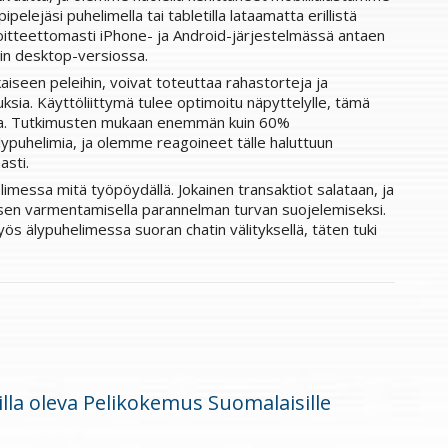
ipelejäsi puhelimella tai tabletilla lataamatta erillistä
itteettomasti iPhone- ja Android-järjestelmässä antaen
in desktop-versiossa.
aiseen peleihin, voivat toteuttaa rahastorteja ja
ksia. Käyttöliittymä tulee optimoitu näpyttelylle, tämä
peaa. Tutkimusten mukaan enemmän kuin 60%
lypuhelimia, ja olemme reagoineet tälle haluttuun
asti.
imessa mitä työpöydällä. Jokainen transaktiot salataan, ja
isen varmentamisella parannelman turvan suojelemiseksi.
s älypuhelimessa suoran chatin välityksellä, täten tuki
lla oleva Pelikokemus Suomalaisille