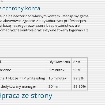
i.
 ochrony konta
iał pełną nadzór nad własnym kontem. Oferujemy gamę
ść aktywować zgodnie z indywidualnymi preferencjami.
wi bazę naszego rozwiązania bezpieczeństwa, ale
iometryczną kontrolę oraz aktywne tokeny logowania z
l
Błyskawiczna
85%
chronne
5 minutek
96%
a + klucze + IP whitelisting
15 minutek
99,8%
+ dedykowany manager
30 min
99,95%
łpraca ze strony