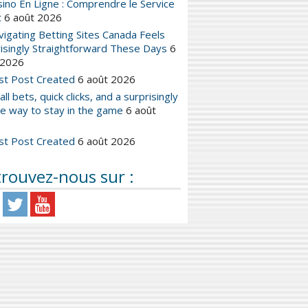
sino En Ligne : Comprendre le Service
t
6 août 2026
vigating Betting Sites Canada Feels
risingly Straightforward These Days
6
 2026
st Post Created
6 août 2026
ll bets, quick clicks, and a surprisingly
le way to stay in the game
6 août
6
st Post Created
6 août 2026
rouvez-nous sur :