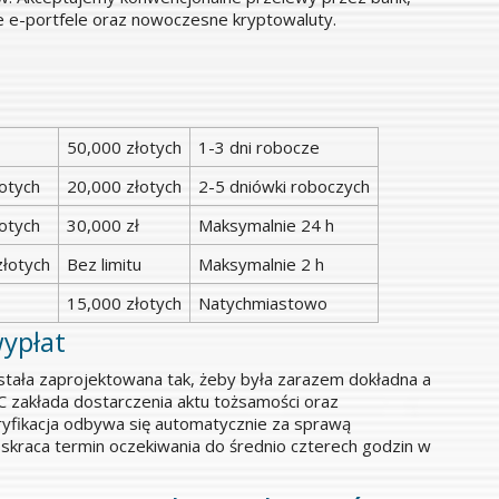
le e-portfele oraz nowoczesne kryptowaluty.
50,000 złotych
1-3 dni robocze
otych
20,000 złotych
2-5 dniówki roboczych
otych
30,000 zł
Maksymalnie 24 h
złotych
Bez limitu
Maksymalnie 2 h
15,000 złotych
Natychmiastowo
wypłat
stała zaprojektowana tak, żeby była zarazem dokładna a
 zakłada dostarczenia aktu tożsamości oraz
yfikacja odbywa się automatycznie za sprawą
raca termin oczekiwania do średnio czterech godzin w