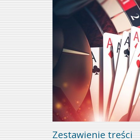
Zestawienie treści