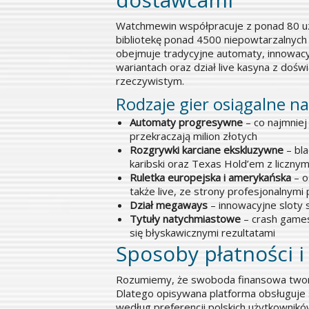
Watchmewin współpracuje z ponad 80 uz
bibliotekę ponad 4500 niepowtarzalnych
obejmuje tradycyjne automaty, innowacyj
wariantach oraz dział live kasyna z doś
rzeczywistym.
Rodzaje gier osiągalne na
Automaty progresywne
– co najmniej
przekraczają milion złotych
Rozgrywki karciane ekskluzywne
– bla
karibski oraz Texas Hold’em z liczny
Ruletka europejska i amerykańska
– o
także live, ze strony profesjonalnym
Dział megaways
– innowacyjne sloty 
Tytuły natychmiastowe
– crash games
się błyskawicznymi rezultatami
Sposoby płatności i 
Rozumiemy, że swoboda finansowa two
Dlatego opisywana platforma obsługuje 
według preferencji polskich użytkownik