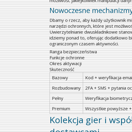
możliwość jakiejkolwiek manipulacji danym
Nowoczesne mechanizmy
Dbamy o rzecz, aby każdy użytkownik m
narzędzi ochronnych, które jest możliwo
Uwierzytelnianie dwuskładnikowe stano
idziemy ponad to, oferując dodatkowo b
ograniczonym czasem aktywności.
Ranga bezpieczeństwa
Funkcje ochronne
Okres aktywacji
Skuteczność
Bazowy
Kod + weryfikacja emai
Rozbudowany
2FA + SMS + pytania o
Pełny
Weryfikacja biometryczn
Premium
Wszystkie powyższe 
Kolekcja gier i wspó
dostawcami