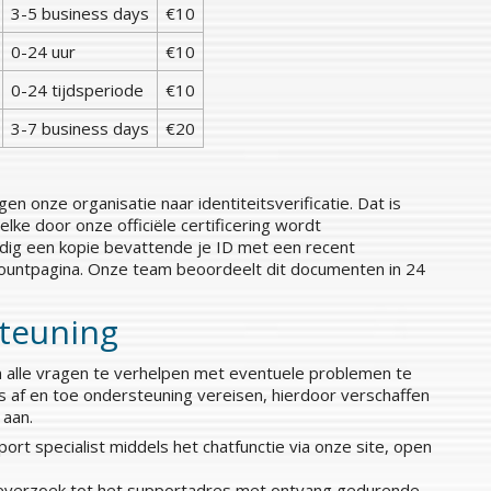
3-5 business days
€10
0-24 uur
€10
0-24 tijdsperiode
€10
3-7 business days
€20
n onze organisatie naar identiteitsverificatie. Dat is
ke door onze officiële certificering wordt
udig een kopie bevattende je ID met een recent
ountpagina. Onze team beoordeelt dit documenten in 24
teuning
 alle vragen te verhelpen met eventuele problemen te
s af en toe ondersteuning vereisen, hierdoor verschaffen
 aan.
rt specialist middels het chatfunctie via onze site, open
everzoek tot het supportadres met ontvang gedurende