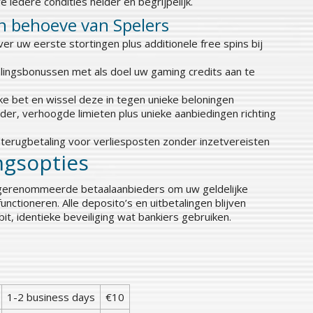
iedere condities helder en begrijpelijk.
n behoeve van Spelers
er uw eerste stortingen plus additionele free spins bij
lingsbonussen met als doel uw gaming credits aan te
lke bet en wissel deze in tegen unieke beloningen
er, verhoogde limieten plus unieke aanbiedingen richting
erugbetaling voor verliesposten zonder inzetvereisten
ngsopties
r gerenommeerde betaalaanbieders om uw geldelijke
unctioneren. Alle deposito’s en uitbetalingen blijven
it, identieke beveiliging wat bankiers gebruiken.
1-2 business days
€10