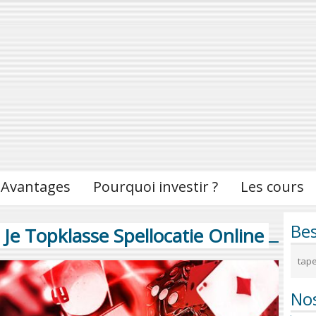
Avantages
Pourquoi investir ?
Les cours
Bes
Je Topklasse Spellocatie Online
Nos