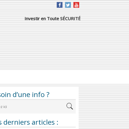
Investir en Toute SÉCURITÉ
oin d’une info ?
 derniers articles :