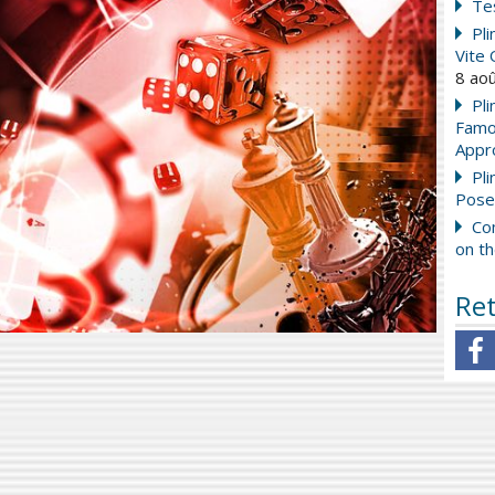
Te
Pli
Vite
8 ao
Pli
Famo
Appr
Pli
Pose
Co
on t
Ret