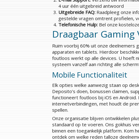
4 uur één uitgebreid antwoord
Uitgebreide FAQ:
Raadpleeg onze info
gestelde vragen omtrent profielen, v
Telefonische Hulp:
Bel onze kosteloze 
Draagbaar Gaming V
Ruim voorbij 60% uit onze deelnemers g
apparaten en tablets. Hierdoor beschikk
foutloos werkt op alle devices. U hoeft 
systeem vanzelf aan richting alle scherm
Mobile Functionaliteit
Elk opties welke aanwezig staan op deskt
Deposito’s doen, bonussen claimen, sup
functioneert foutloos bij iOS en Android.
internetverbindingen, met houdt de prem
spellen.
Onze organisatie blijven ontwikkelen pl
standaard op te voeren. Ons gokhuis vere
binnen een toegankelijk platform. Kom h
ontdek om welke reden talloze deelneme