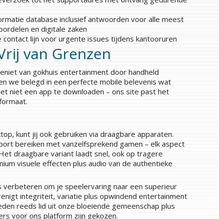
rmatie database inclusief antwoorden voor alle meest
oordelen en digitale zaken
contact lijn voor urgente issues tijdens kantooruren
rij van Grenzen
eniet van gokhuis entertainment door handheld
en we belegd in een perfecte mobile belevenis wat
niet niet een app te downloaden – ons site past het
formaat.
op, kunt jij ook gebruiken via draagbare apparaten.
port bereiken met vanzelfsprekend gamen – elk aspect
 Het draagbare variant laadt snel, ook op tragere
ium visuele effecten plus audio van de authentieke
us verbeteren om je speelervaring naar een superieur
nigt integriteit, variatie plus opwindend entertainment
eden reeds lid uit onze bloeiende gemeenschap plus
rs voor ons platform zijn gekozen.