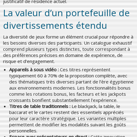
justificatif de résidence actuel.
La valeur d’un portefeuille de
divertissements étendu
La diversité de jeux forme un élément crucial pour répondre à
les besoins diverses des participants. Un catalogue exhaustif
comprend plusieurs types distinctes, toute correspondant à
des préférences précises en domaine de expérience, de
risque et d’engagement.
Appareils à sous vidéo :
Ces titres représentent
typiquement 60 à 70% de la proposition complète, avec
des thématiques très diverses partant de l’ère égyptienne
aux environnements modernes. Les fonctionnalités bonus
comme les rotations bonus, les facteurs et les jackpots
croissants bonifient substantiellement l’expérience.
Titres de table traditionnels :
Le blackjack, la table, le
baccarat et le cartes restent des essentiels appréciés
pour leur caractère stratégique. Les variantes multiples
permettent de modifier les modalités suivant les goûts
personnelles.
Espace avec présentateurs en direct :
Cette innovation