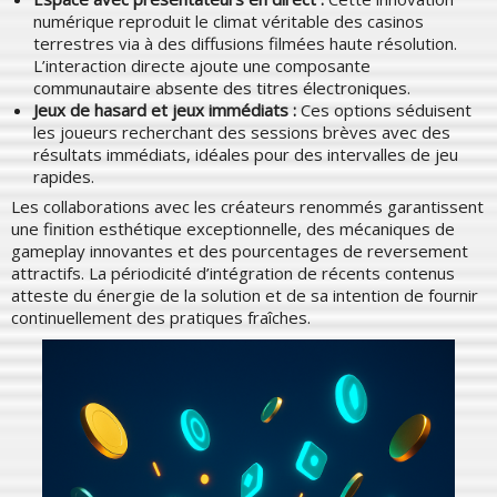
numérique reproduit le climat véritable des casinos
terrestres via à des diffusions filmées haute résolution.
L’interaction directe ajoute une composante
communautaire absente des titres électroniques.
Jeux de hasard et jeux immédiats :
Ces options séduisent
les joueurs recherchant des sessions brèves avec des
résultats immédiats, idéales pour des intervalles de jeu
rapides.
Les collaborations avec les créateurs renommés garantissent
une finition esthétique exceptionnelle, des mécaniques de
gameplay innovantes et des pourcentages de reversement
attractifs. La périodicité d’intégration de récents contenus
atteste du énergie de la solution et de sa intention de fournir
continuellement des pratiques fraîches.