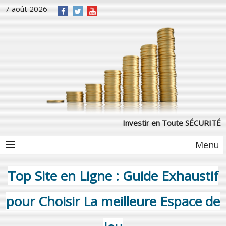
7 août 2026
Investir en Toute SÉCURITÉ
Menu
Top Site en Ligne : Guide Exhaustif
pour Choisir La meilleure Espace de