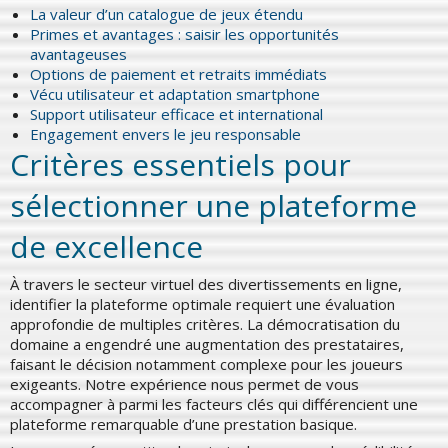
La valeur d’un catalogue de jeux étendu
Primes et avantages : saisir les opportunités
avantageuses
Options de paiement et retraits immédiats
Vécu utilisateur et adaptation smartphone
Support utilisateur efficace et international
Engagement envers le jeu responsable
Critères essentiels pour
sélectionner une plateforme
de excellence
À travers le secteur virtuel des divertissements en ligne,
identifier la plateforme optimale requiert une évaluation
approfondie de multiples critères. La démocratisation du
domaine a engendré une augmentation des prestataires,
faisant le décision notamment complexe pour les joueurs
exigeants. Notre expérience nous permet de vous
accompagner à parmi les facteurs clés qui différencient une
plateforme remarquable d’une prestation basique.