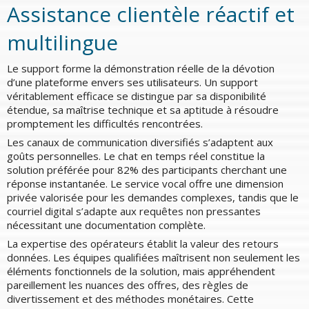
Assistance clientèle réactif et
multilingue
Le support forme la démonstration réelle de la dévotion
d’une plateforme envers ses utilisateurs. Un support
véritablement efficace se distingue par sa disponibilité
étendue, sa maîtrise technique et sa aptitude à résoudre
promptement les difficultés rencontrées.
Les canaux de communication diversifiés s’adaptent aux
goûts personnelles. Le chat en temps réel constitue la
solution préférée pour 82% des participants cherchant une
réponse instantanée. Le service vocal offre une dimension
privée valorisée pour les demandes complexes, tandis que le
courriel digital s’adapte aux requêtes non pressantes
nécessitant une documentation complète.
La expertise des opérateurs établit la valeur des retours
données. Les équipes qualifiées maîtrisent non seulement les
éléments fonctionnels de la solution, mais appréhendent
pareillement les nuances des offres, des règles de
divertissement et des méthodes monétaires. Cette