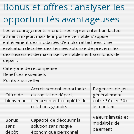
Bonus et offres : analyser les
opportunités avantageuses
Les encouragements monétaires représentent un facteur
attirant majeur, mais leur portée véritable s’appuie
entièrement des modalités d’emploi rattachées. Une
évaluation détaillée des termes autorise de prévenir les
désillusions et de maximiser véritablement son fonds de
départ.
Catégorie de récompense
Bénéfices essentiels
Points à surveiller
Accroissement importante
Exigences de jeu
Offre de
du capital de départ,
généralement
bienvenue
fréquemment complété de
entre 30x et 50x
rotations gratuits
le montant
Valeurs limités et
Bonus
Capacité de découvrir la
modalités de
sans
solution sans risque
paiement
dépôt
économique personnel