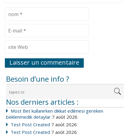
Besoin d’une info ?
Nos derniers articles :
Most Bet kullanırken dikkat edilmesi gereken
beklenmedik detaylar
7 août 2026
Test Post Created
7 août 2026
Test Post Created
7 août 2026