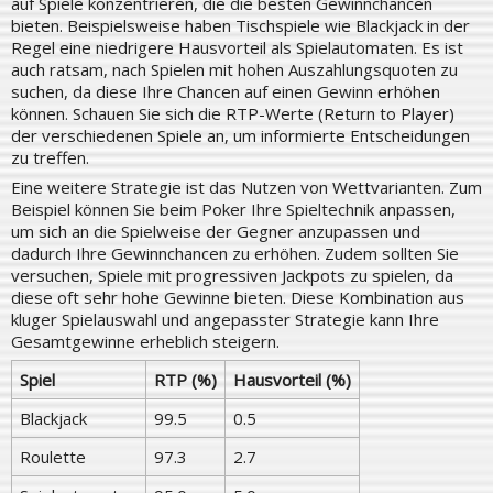
auf Spiele konzentrieren, die die besten Gewinnchancen
bieten. Beispielsweise haben Tischspiele wie Blackjack in der
Regel eine niedrigere Hausvorteil als Spielautomaten. Es ist
auch ratsam, nach Spielen mit hohen Auszahlungsquoten zu
suchen, da diese Ihre Chancen auf einen Gewinn erhöhen
können. Schauen Sie sich die RTP-Werte (Return to Player)
der verschiedenen Spiele an, um informierte Entscheidungen
zu treffen.
Eine weitere Strategie ist das Nutzen von Wettvarianten. Zum
Beispiel können Sie beim Poker Ihre Spieltechnik anpassen,
um sich an die Spielweise der Gegner anzupassen und
dadurch Ihre Gewinnchancen zu erhöhen. Zudem sollten Sie
versuchen, Spiele mit progressiven Jackpots zu spielen, da
diese oft sehr hohe Gewinne bieten. Diese Kombination aus
kluger Spielauswahl und angepasster Strategie kann Ihre
Gesamtgewinne erheblich steigern.
Spiel
RTP (%)
Hausvorteil (%)
Blackjack
99.5
0.5
Roulette
97.3
2.7