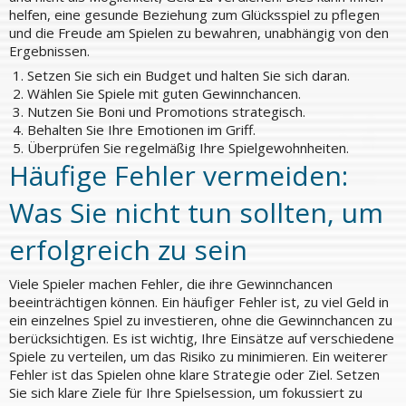
helfen, eine gesunde Beziehung zum Glücksspiel zu pflegen
und die Freude am Spielen zu bewahren, unabhängig von den
Ergebnissen.
Setzen Sie sich ein Budget und halten Sie sich daran.
Wählen Sie Spiele mit guten Gewinnchancen.
Nutzen Sie Boni und Promotions strategisch.
Behalten Sie Ihre Emotionen im Griff.
Überprüfen Sie regelmäßig Ihre Spielgewohnheiten.
Häufige Fehler vermeiden:
Was Sie nicht tun sollten, um
erfolgreich zu sein
Viele Spieler machen Fehler, die ihre Gewinnchancen
beeinträchtigen können. Ein häufiger Fehler ist, zu viel Geld in
ein einzelnes Spiel zu investieren, ohne die Gewinnchancen zu
berücksichtigen. Es ist wichtig, Ihre Einsätze auf verschiedene
Spiele zu verteilen, um das Risiko zu minimieren. Ein weiterer
Fehler ist das Spielen ohne klare Strategie oder Ziel. Setzen
Sie sich klare Ziele für Ihre Spielsession, um fokussiert zu