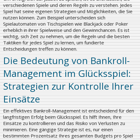
verschiedenen Spiele und deren Regeln zu verstehen. Jedes
Spiel hat seine eigenen Strategien und Möglichkeiten, die Sie
nutzen können. Zum Beispiel unterscheiden sich
Spielautomaten von Tischspielen wie Blackjack oder Poker
erheblich in ihrer Spielweise und den Gewinnchancen. Es ist
wichtig, sich Zeit zu nehmen, um die Regeln und die besten
Taktiken für jedes Spiel zu lernen, um fundierte
Entscheidungen treffen zu können.
Die Bedeutung von Bankroll-
Management im Glücksspiel:
Strategien zur Kontrolle Ihrer
Einsätze
Ein effektives Bankroll-Management ist entscheidend für den
langfristigen Erfolg beim Glücksspiel. Es hilft Ihnen, Ihre
Einsätze zu kontrollieren und das Risiko von Verlusten zu
minimieren. Eine gängige Strategie ist es, nur einen
bestimmten Prozentsatz Ihres gesamten Budgets pro Spiel