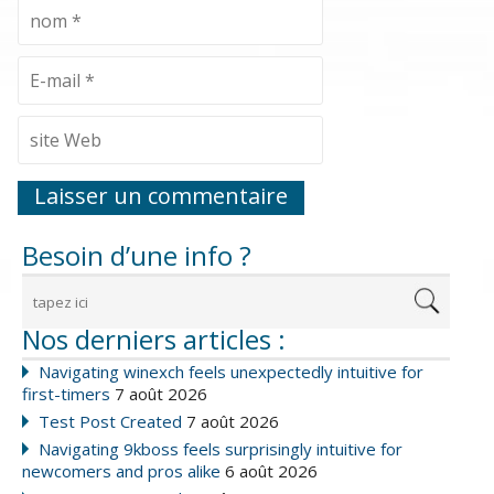
Besoin d’une info ?
Nos derniers articles :
Navigating winexch feels unexpectedly intuitive for
first-timers
7 août 2026
Test Post Created
7 août 2026
Navigating 9kboss feels surprisingly intuitive for
newcomers and pros alike
6 août 2026