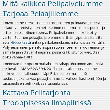
Mitä kaikkea Pelipalvelumme
Tarjoaa Pelaajillemme
Toivotamme tervetulleeksi trooppiseen pelioaasiin, missä
sulautuvat edistyneen nettikasinon erinomaisimmat puolet ja
erikoinen eksotinen teema. Pelipalvelumme on kehitetty
varten Suomen pelaajia, ja olemme erittäin ylpeitä siitä siitä,
että
klikkaa tästä
antaa pelikokemuksen, mikä loistaa kentällä.
Polynesialainen perintö inspiraationlähteenämä luo rennon ja
samalla jännittävän ilmapiirin, jossa kaikki istunto vaikuttaa
pikku vapaa-ajalta.
Toimintamme operoi maltalaisen rahapelihallinnon antamalla
peliluvalla (MGA/B2C/394/2017), joka takaa palvelumme
selkeyden ja laillisuuden läpi EU:n alueen maissa. Se on
tosiasia, joka turvaa pelaajillemme turvallisen kasinomiljöön ja
tasapuolisen pelin kaikissa tapauksissa.
Kattava Pelitarjonta
Trooppisessa Ilmapiirissä