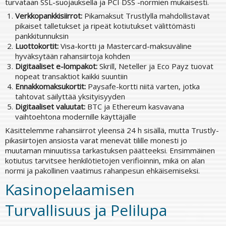
turvataan SSL-suojauksella ja PCI DSS -normien mukaisesti.
Verkkopankkisiirrot:
Pikamaksut Trustlylla mahdollistavat
pikaiset talletukset ja ripeät kotiutukset välittömästi
pankkitunnuksin
Luottokortit:
Visa-kortti ja Mastercard-maksuväline
hyväksytään rahansiirtoja kohden
Digitaaliset e-lompakot:
Skrill, Neteller ja Eco Payz tuovat
nopeat transaktiot kaikki suuntiin
Ennakkomaksukortit:
Paysafe-kortti niitä varten, jotka
tahtovat säilyttää yksityisyyden
Digitaaliset valuutat:
BTC ja Ethereum kasvavana
vaihtoehtona modernille käyttäjälle
Käsittelemme rahansiirrot yleensä 24 h sisällä, mutta Trustly-
pikasiirtojen ansiosta varat menevät tilille monesti jo
muutaman minuutissa tarkastuksen päätteeksi. Ensimmäinen
kotiutus tarvitsee henkilötietojen verifioinnin, mikä on alan
normi ja pakollinen vaatimus rahanpesun ehkäisemiseksi.
Kasinopelaamisen
Turvallisuus ja Pelilupa