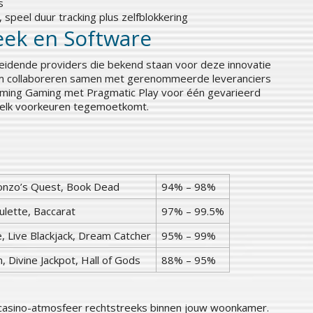
s
 speel duur tracking plus zelfblokkering
eek en Software
leidende providers die bekend staan voor deze innovatie
rm collaboreren samen met gerenommeerde leveranciers
aming Gaming met Pragmatic Play voor één gevarieerd
n elk voorkeuren tegemoetkomt.
Gonzo’s Quest, Book Dead
94% – 98%
ulette, Baccarat
97% – 99.5%
e, Live Blackjack, Dream Catcher
95% – 99%
 Divine Jackpot, Hall of Gods
88% – 95%
 casino-atmosfeer rechtstreeks binnen jouw woonkamer.