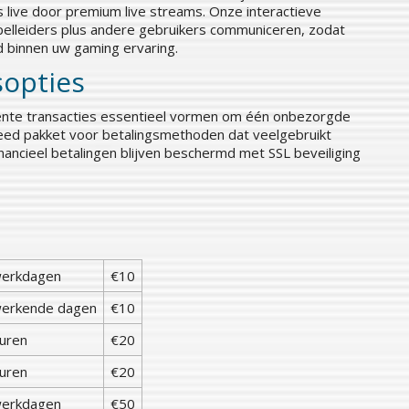
s live door premium live streams. Onze interactieve
spelleiders plus andere gebruikers communiceren, zodat
binnen uw gaming ervaring.
sopties
ciënte transacties essentieel vormen om één onbezorgde
eed pakket voor betalingsmethoden dat veelgebruikt
nancieel betalingen blijven beschermd met SSL beveiliging
werkdagen
€10
werkende dagen
€10
uren
€20
uren
€20
werkdagen
€50