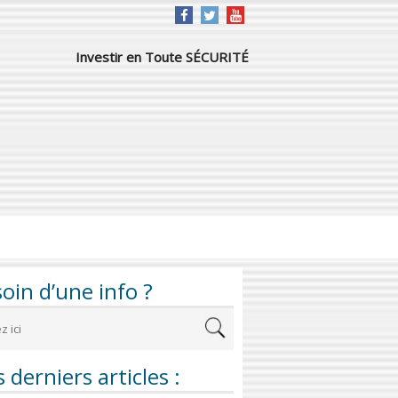
Investir en Toute SÉCURITÉ
oin d’une info ?
 derniers articles :