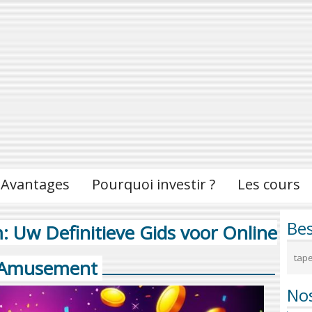
Avantages
Pourquoi investir ?
Les cours
Bes
 Uw Definitieve Gids voor Online
Amusement
Nos