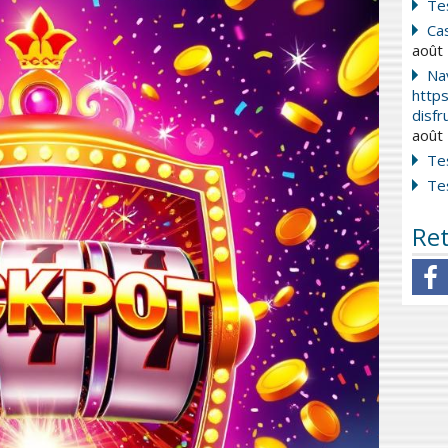
Te
Cas
août
Na
https
disfr
août
Te
Te
Ret