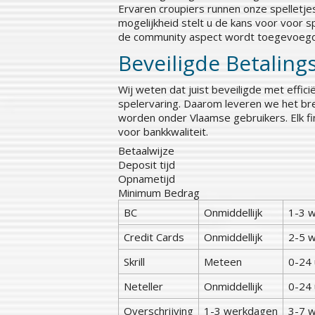
Ervaren croupiers runnen onze spelletje
mogelijkheid stelt u de kans voor voor 
de community aspect wordt toegevoegd 
Beveiligde Betaling
Wij weten dat juist beveiligde met effi
spelervaring. Daarom leveren we het br
worden onder Vlaamse gebruikers. Elk fi
voor bankkwaliteit.
Betaalwijze
Deposit tijd
Opnametijd
Minimum Bedrag
BC
Onmiddellijk
1-3 
Credit Cards
Onmiddellijk
2-5 
Skrill
Meteen
0-24 
Neteller
Onmiddellijk
0-24 
Overschrijving
1-3 werkdagen
3-7 