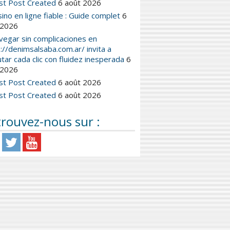
st Post Created
6 août 2026
ino en ligne fiable : Guide complet
6
 2026
vegar sin complicaciones en
://denimsalsaba.com.ar/ invita a
utar cada clic con fluidez inesperada
6
 2026
st Post Created
6 août 2026
st Post Created
6 août 2026
rouvez-nous sur :