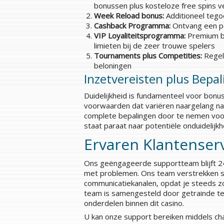
bonussen plus kosteloze free spins v
Week Reload bonus:
Additioneel tego
Cashback Programma:
Ontvang een pe
VIP Loyaliteitsprogramma:
Premium be
limieten bij de zeer trouwe spelers
Tournaments plus Competities:
Regel
beloningen
Inzetvereisten plus Bepa
Duidelijkheid is fundamenteel voor bonus
voorwaarden dat variëren naargelang na
complete bepalingen door te nemen voor
staat paraat naar potentiële onduidelij
Ervaren Klantenser
Ons geëngageerde supportteam blijft 24
met problemen. Ons team verstrekken s
communicatiekanalen, opdat je steeds zo
team is samengesteld door getrainde tea
onderdelen binnen dit casino.
U kan onze support bereiken middels chat