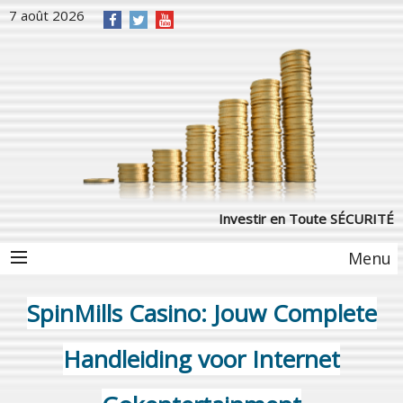
7 août 2026
Investir en Toute SÉCURITÉ
Menu
SpinMills Casino: Jouw Complete
Handleiding voor Internet