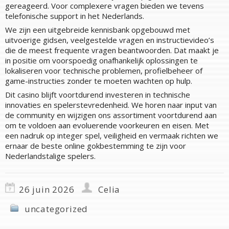
gereageerd. Voor complexere vragen bieden we tevens
telefonische support in het Nederlands.
We zijn een uitgebreide kennisbank opgebouwd met
uitvoerige gidsen, veelgestelde vragen en instructievideo’s
die de meest frequente vragen beantwoorden. Dat maakt je
in positie om voorspoedig onafhankelijk oplossingen te
lokaliseren voor technische problemen, profielbeheer of
game-instructies zonder te moeten wachten op hulp.
Dit casino blijft voortdurend investeren in technische
innovaties en spelerstevredenheid. We horen naar input van
de community en wijzigen ons assortiment voortdurend aan
om te voldoen aan evoluerende voorkeuren en eisen. Met
een nadruk op integer spel, veiligheid en vermaak richten we
ernaar de beste online gokbestemming te zijn voor
Nederlandstalige spelers.
26 juin 2026
Celia
uncategorized