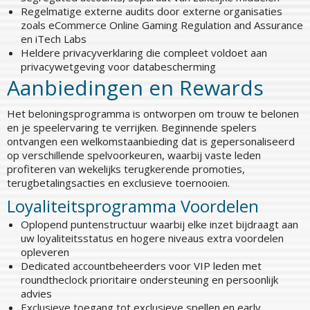
Regelmatige externe audits door externe organisaties
zoals eCommerce Online Gaming Regulation and Assurance
en iTech Labs
Heldere privacyverklaring die compleet voldoet aan
privacywetgeving voor databescherming
Aanbiedingen en Rewards
Het beloningsprogramma is ontworpen om trouw te belonen
en je speelervaring te verrijken. Beginnende spelers
ontvangen een welkomstaanbieding dat is gepersonaliseerd
op verschillende spelvoorkeuren, waarbij vaste leden
profiteren van wekelijks terugkerende promoties,
terugbetalingsacties en exclusieve toernooien.
Loyaliteitsprogramma Voordelen
Oplopend puntenstructuur waarbij elke inzet bijdraagt aan
uw loyaliteitsstatus en hogere niveaus extra voordelen
opleveren
Dedicated accountbeheerders voor VIP leden met
roundtheclock prioritaire ondersteuning en persoonlijk
advies
Exclusieve toegang tot exclusieve spellen en early