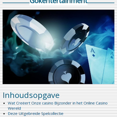
Gokentertainment
Inhoudsopgave
Wat Creëert Onze casino Bijzonder in het Online Casino
Wereld
Deze Uitgebreide Spelcollectie