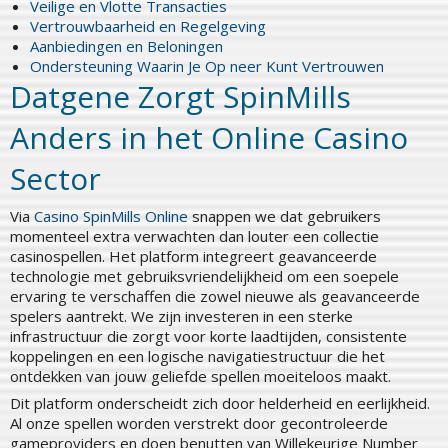
Veilige en Vlotte Transacties
Vertrouwbaarheid en Regelgeving
Aanbiedingen en Beloningen
Ondersteuning Waarin Je Op neer Kunt Vertrouwen
Datgene Zorgt SpinMills
Anders in het Online Casino
Sector
Via
Casino SpinMills Online
snappen we dat gebruikers
momenteel extra verwachten dan louter een collectie
casinospellen. Het platform integreert geavanceerde
technologie met gebruiksvriendelijkheid om een soepele
ervaring te verschaffen die zowel nieuwe als geavanceerde
spelers aantrekt. We zijn investeren in een sterke
infrastructuur die zorgt voor korte laadtijden, consistente
koppelingen en een logische navigatiestructuur die het
ontdekken van jouw geliefde spellen moeiteloos maakt.
Dit platform onderscheidt zich door helderheid en eerlijkheid.
Al onze spellen worden verstrekt door gecontroleerde
gameproviders en doen benutten van Willekeurige Number