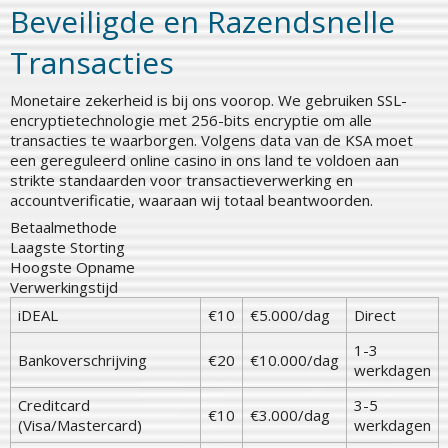
Beveiligde en Razendsnelle
Transacties
Monetaire zekerheid is bij ons voorop. We gebruiken SSL-
encryptietechnologie met 256-bits encryptie om alle
transacties te waarborgen. Volgens data van de KSA moet
een gereguleerd online casino in ons land te voldoen aan
strikte standaarden voor transactieverwerking en
accountverificatie, waaraan wij totaal beantwoorden.
Betaalmethode
Laagste Storting
Hoogste Opname
Verwerkingstijd
iDEAL
€10
€5.000/dag
Direct
1-3
Bankoverschrijving
€20
€10.000/dag
werkdagen
Creditcard
3-5
€10
€3.000/dag
(Visa/Mastercard)
werkdagen