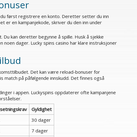
bonuser
du først registrere en konto. Deretter setter du inn
t er en kampanjekode, skriver du den inn under
. Du kan deretter begynne å spille. Husk å sjekke
n noen dager. Lucky spins casino har klare instruksjoner
ilbud
lkomsttilbudet. Det kan være reload-bonuser for
vis match på påfølgende innskudd. Det finnes også
dinger i appen. Luckyspins oppdaterer ofte kampanjene
orståelser.
etningskrav
Gyldighet
x
30 dager
x
7 dager