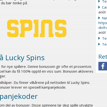
Te
 du bør tenke på.
Cas
août
Na
https
disfr
août
Te
Te
å Lucky Spins
Ret
for nye spillere. Denne bonussen gir ofte et prosentvis
pel kan du få 100% opptil en viss sum. Bonusen aktiveres
ger.
lsliper. Du finner vilkårene på nettsiden til Lucky Spins.
onuser krever en spesiell kampanjekode.
mpanjekoder
om del av bonuser. Disse spinnene lar deg spille utvalgte