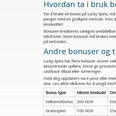
Hvordan ta i bruk 
For å bruke en bonus på Lucky Spins, må 
penger med en godkjent metode. Hvis de
innskuddet.
Bonusen krediteres vanligvis umiddelbart
tidsfrister. Noen bonuser må brukes inne
på nettsiden.
Andre bonuser og t
Lucky Spins har flere bonuser utover ve
eksisterende spillere. Disse gir prosent
cashback-tilbud eller turneringer.
Hold deg oppdatert via e-post eller mel
sine. Les alltid vilkårene for å unngå misf
Bonus type
Minste innskudd
Oms
Velkomstbonus
200 NOK
30
Gratisspinn
100 NOK
25