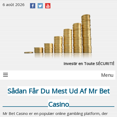
6 août 2026
Investir en Toute SÉCURITÉ
Menu
Sådan Får Du Mest Ud Af Mr Bet
Casino
Mr Bet Casino er en populær online gambling platform, der