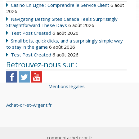
Casino En Ligne : Comprendre le Service Client
6 août
2026
Navigating Betting Sites Canada Feels Surprisingly
Straightforward These Days
6 août 2026
Test Post Created
6 août 2026
Small bets, quick clicks, and a surprisingly simple way
to stay in the game
6 août 2026
Test Post Created
6 août 2026
Retrouvez-nous sur :
Mentions légales
Achat-or-et-Argent.fr
commentacheteror.fr