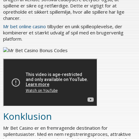
spillene er sikre og retfærdige. Dette er vigtigt for at
opretholde et sikkert spillemiljø, hvor alle spillere har lige
chancer.
Mr bet online casino
tilbyder en unik spilleoplevelse, der
kombinerer et stærkt udvalg af spil med en brugervenlig
platform.
Konklusion
Mr Bet Casino er en fremragende destination for
spilentusiaster. Med en nem registreringsproces, attraktive