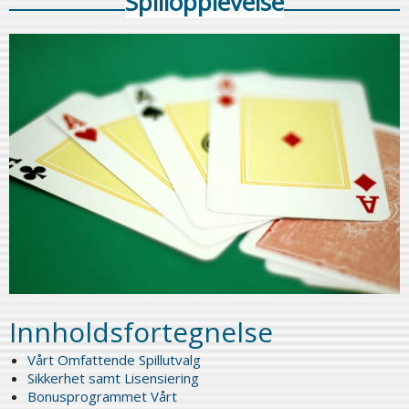
Spillopplevelse
Innholdsfortegnelse
Vårt Omfattende Spillutvalg
Sikkerhet samt Lisensiering
Bonusprogrammet Vårt