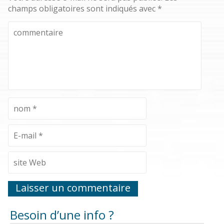
champs obligatoires sont indiqués avec
*
Besoin d’une info ?