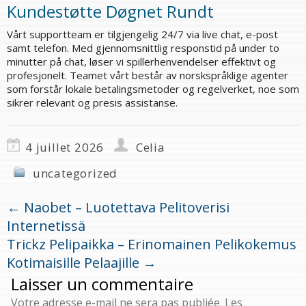
Kundestøtte Døgnet Rundt
Vårt supportteam er tilgjengelig 24/7 via live chat, e-post
samt telefon. Med gjennomsnittlig responstid på under to
minutter på chat, løser vi spillerhenvendelser effektivt og
profesjonelt. Teamet vårt består av norskspråklige agenter
som forstår lokale betalingsmetoder og regelverket, noe som
sikrer relevant og presis assistanse.
4 juillet 2026
Celia
uncategorized
←
Naobet – Luotettava Pelitoverisi
Internetissä
Trickz Pelipaikka – Erinomainen Pelikokemus
Kotimaisille Pelaajille
→
Laisser un commentaire
Votre adresse e-mail ne sera pas publiée.
Les