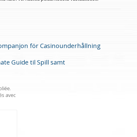
Kompanjon för Casinounderhållning
te Guide til Spill samt
liée.
és avec