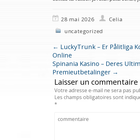
28 mai 2026
Celia
uncategorized
←
LuckyTrunk – Er Pålitliga 
Online
Spinania Kasino – Deres Ultima
Premieutbetalinger
→
Laisser un commentaire
Votre adresse e-mail ne sera pas pub
Les champs obligatoires sont indiqu
*