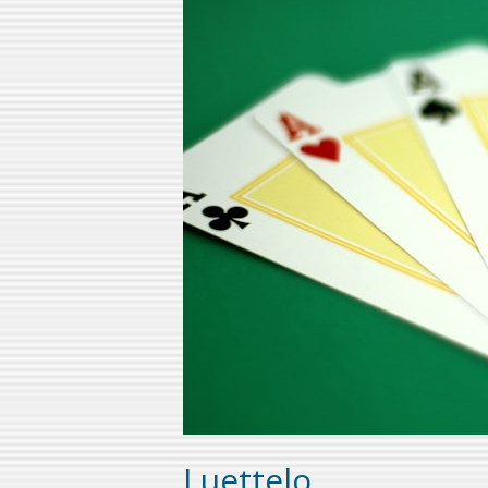
Luettelo