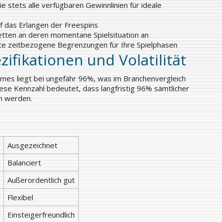
ie stets alle verfügbaren Gewinnlinien für ideale
uf das Erlangen der Freespins
Wetten an deren momentane Spielsituation an
este zeitbezogene Begrenzungen für Ihre Spielphasen
ifikationen und Volatilität
es liegt bei ungefähr 96%, was im Branchenvergleich
Diese Kennzahl bedeutet, dass langfristig 96% sämtlicher
n werden.
Ausgezeichnet
Balanciert
Außerordentlich gut
Flexibel
Einsteigerfreundlich