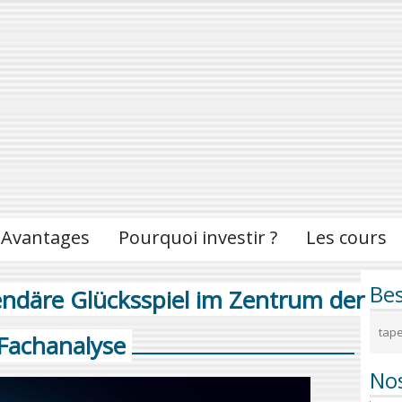
Avantages
Pourquoi investir ?
Les cours
Bes
endäre Glücksspiel im Zentrum der
Fachanalyse
Nos