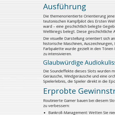
Ausführung
Die themenorientierte Orientierung jen
teutonischen Kampfpilot des Ersten Welt
ward – eine geschichtlich belegte Gegebe
Weltkriegs belegt. Diese geschichtliche 
Die visuelle Darstellung orientiert sich 
historische Maschinen, Auszeichnungen, 
Farbpalette wurde gezielt in den Tönen 
zu intensivieren.
Glaubwürdige Audiokulis
Die Soundeffekte dieses Slots wurden mi
Geräusche, Windgeräusche und eine orc
Spielerlebnis, die Spieler direkt in die Ep
Erprobte Gewinnstr
Routinierte Gamer bauen bei diesem Slo
zu verbessern:
Bankroll-Management: Wetten Sie niem