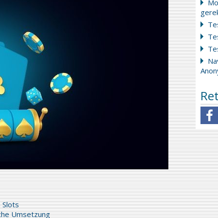
Mos
gere
Te
Te
Te
Na
Anon
Ret
 Slots
sche Umsetzung