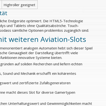
Highroller geeignet
tät
iche Endgeräte optimiert. Die HTML5-Technologie
ys und Tablets ohne Qualitätsabstriche. Touch-
 sodass sämtliche Optionen problemlos zugänglich sind.
it weiteren Aviation-Slots
emenorientiert analogen Automaten hebt sich dieser Spiel
sche Genauigkeit der Darstellung übertrifft viele
unktionen innovative Systeme bieten.
 gründen auf soliden Recherchen und liefern echten
s, Sound und Mechanik erschafft ein kohärentes
swert und zertifizierte Zufallsgeneratoren
nne macht dieses Slot für diverse Gamertypen
chen Unterhaltungswert und Gewinnmöglichkeiten macht