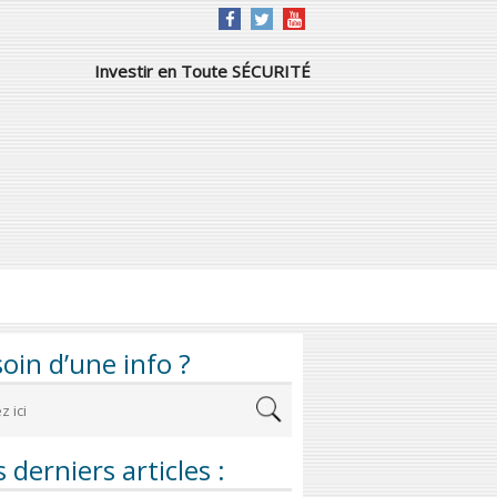
Investir en Toute SÉCURITÉ
oin d’une info ?
 derniers articles :