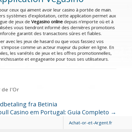
pour ceux qui aiment avoir leur casino à portée de main.
ivers systèmes d’exploitation, cette application permet aux
ogue de jeux de
Vegasino online
depuis n’importe où et à
alisées vous tiendront informé des dernières promotions
nforcée garantit des transactions sûres et fiables.
ier avec les jeux de hasard ou que vous fassiez vos
s’impose comme un acteur majeur du poker en ligne. En
iles, les variétés de jeux et les offres promotionnelles,
nrichissante et engageante pour tous ses utilisateurs.
 de l'Or
dbetaling fra Betinia
ull Casino em Portugal: Guia Completo
→
Achat-or-et-Argent.fr