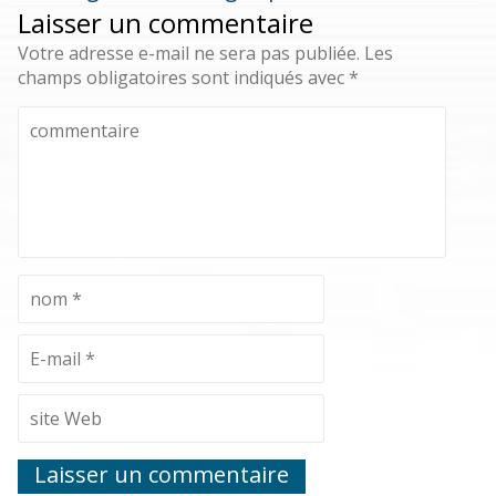
Laisser un commentaire
Votre adresse e-mail ne sera pas publiée.
Les
champs obligatoires sont indiqués avec
*