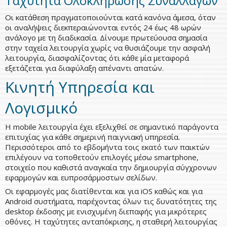
Ταχύτητα Ολοκλήρωσης Συναλλαγών
Οι κατάθεση πραγματοποιούνται κατά κανόνα άμεσα, όταν
οι αναλήψεις διεκπεραιώνονται εντός 24 έως 48 ωρών
ανάλογο με τη διαδικασία. Δίνουμε πρωτεύουσα σημασία
στην ταχεία λειτουργία χωρίς να θυσιάζουμε την ασφαλή
λειτουργία, διασφαλίζοντας ότι κάθε μία μεταφορά
εξετάζεται για διαφύλαξη απέναντι απατών.
Κινητή Υπηρεσία και
Λογισμικό
Η mobile λειτουργία έχει εξελιχθεί σε σημαντικό παράγοντα
επιτυχίας για κάθε σημερινή παιγνιακή υπηρεσία.
Περισσότεροι από το εβδομήντα τοις εκατό των παικτών
επιλέγουν να τοποθετούν επιλογές μέσω smartphone,
στοιχείο που καθιστά αναγκαία την δημιουργία σύγχρονων
εφαρμογών και ευπροσάρμοστων σελίδων.
Οι εφαρμογές μας διατίθενται και για iOS καθώς και για
Android συστήματα, παρέχοντας όλων τις δυνατότητες της
desktop έκδοσης με ενισχυμένη διεπαφής για μικρότερες
οθόνες. Η ταχύτητες ανταπόκρισης, η σταθερή λειτουργίας