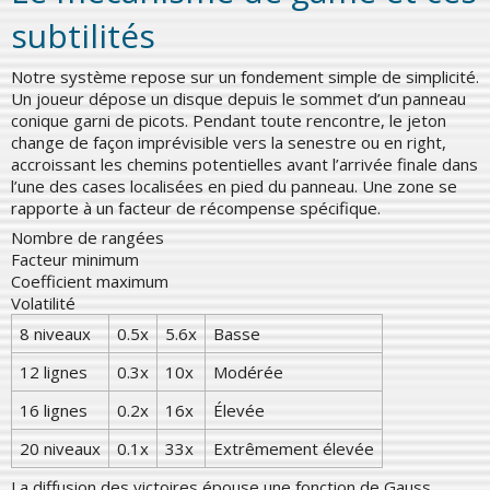
subtilités
Notre système repose sur un fondement simple de simplicité.
Un joueur dépose un disque depuis le sommet d’un panneau
conique garni de picots. Pendant toute rencontre, le jeton
change de façon imprévisible vers la senestre ou en right,
accroissant les chemins potentielles avant l’arrivée finale dans
l’une des cases localisées en pied du panneau. Une zone se
rapporte à un facteur de récompense spécifique.
Nombre de rangées
Facteur minimum
Coefficient maximum
Volatilité
8 niveaux
0.5x
5.6x
Basse
12 lignes
0.3x
10x
Modérée
16 lignes
0.2x
16x
Élevée
20 niveaux
0.1x
33x
Extrêmement élevée
La diffusion des victoires épouse une fonction de Gauss,