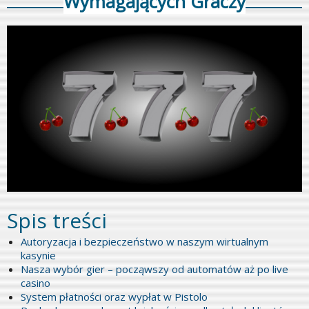
Wymagających Graczy
Spis treści
Autoryzacja i bezpieczeństwo w naszym wirtualnym
kasynie
Nasza wybór gier – począwszy od automatów aż po live
casino
System płatności oraz wypłat w Pistolo