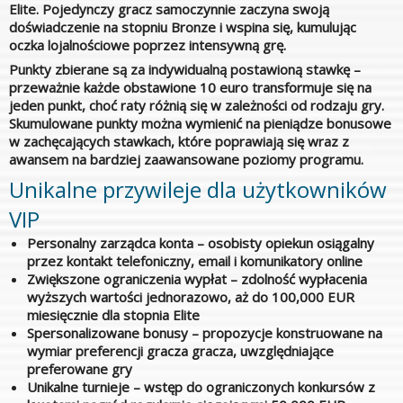
Elite. Pojedynczy gracz samoczynnie zaczyna swoją
doświadczenie na stopniu Bronze i wspina się, kumulując
oczka lojalnościowe poprzez intensywną grę.
Punkty zbierane są za indywidualną postawioną stawkę –
przeważnie każde obstawione 10 euro transformuje się na
jeden punkt, choć raty różnią się w zależności od rodzaju gry.
Skumulowane punkty można wymienić na pieniądze bonusowe
w zachęcających stawkach, które poprawiają się wraz z
awansem na bardziej zaawansowane poziomy programu.
Unikalne przywileje dla użytkowników
VIP
Personalny zarządca konta
– osobisty opiekun osiągalny
przez kontakt telefoniczny, email i komunikatory online
Zwiększone ograniczenia wypłat
– zdolność wypłacenia
wyższych wartości jednorazowo, aż do 100,000 EUR
miesięcznie dla stopnia Elite
Spersonalizowane bonusy
– propozycje konstruowane na
wymiar preferencji gracza gracza, uwzględniające
preferowane gry
Unikalne turnieje
– wstęp do ograniczonych konkursów z