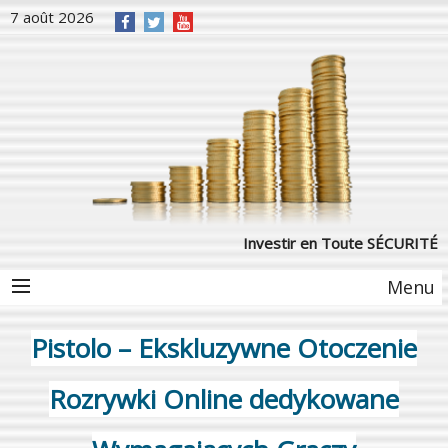
7 août 2026
Investir en Toute SÉCURITÉ
Menu
Pistolo – Ekskluzywne Otoczenie
Rozrywki Online dedykowane