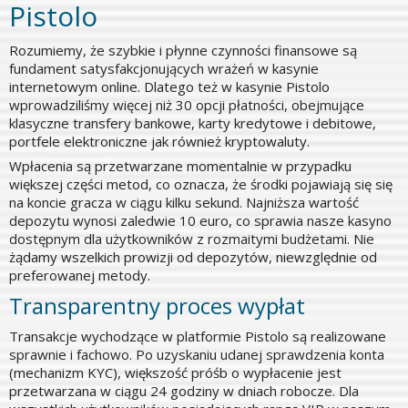
Pistolo
Rozumiemy, że szybkie i płynne czynności finansowe są
fundament satysfakcjonujących wrażeń w kasynie
internetowym online. Dlatego też w kasynie Pistolo
wprowadziliśmy więcej niż 30 opcji płatności, obejmujące
klasyczne transfery bankowe, karty kredytowe i debitowe,
portfele elektroniczne jak również kryptowaluty.
Wpłacenia są przetwarzane momentalnie w przypadku
większej części metod, co oznacza, że środki pojawiają się się
na koncie gracza w ciągu kilku sekund. Najniższa wartość
depozytu wynosi zaledwie 10 euro, co sprawia nasze kasyno
dostępnym dla użytkowników z rozmaitymi budżetami. Nie
żądamy wszelkich prowizji od depozytów, niewzględnie od
preferowanej metody.
Transparentny proces wypłat
Transakcje wychodzące w platformie Pistolo są realizowane
sprawnie i fachowo. Po uzyskaniu udanej sprawdzenia konta
(mechanizm KYC), większość próśb o wypłacenie jest
przetwarzana w ciągu 24 godziny w dniach robocze. Dla