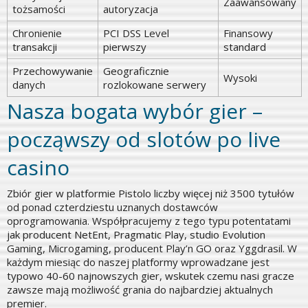
Zaawansowany
tożsamości
autoryzacja
Chronienie
PCI DSS Level
Finansowy
transakcji
pierwszy
standard
Przechowywanie
Geograficznie
Wysoki
danych
rozlokowane serwery
Nasza bogata wybór gier –
począwszy od slotów po live
casino
Zbiór gier w platformie Pistolo liczby więcej niż 3500 tytułów
od ponad czterdziestu uznanych dostawców
oprogramowania. Współpracujemy z tego typu potentatami
jak producent NetEnt, Pragmatic Play, studio Evolution
Gaming, Microgaming, producent Play’n GO oraz Yggdrasil. W
każdym miesiąc do naszej platformy wprowadzane jest
typowo 40-60 najnowszych gier, wskutek czemu nasi gracze
zawsze mają możliwość grania do najbardziej aktualnych
premier.