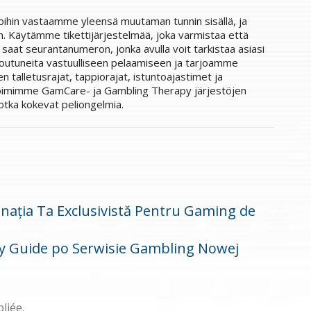
oihin vastaamme yleensä muutaman tunnin sisällä, ja
in. Käytämme tikettijärjestelmää, joka varmistaa että
 saat seurantanumeron, jonka avulla voit tarkistaa asiasi
toutuneita vastuulliseen pelaamiseen ja tarjoamme
n talletusrajat, tappiorajat, istuntoajastimet ja
toimimme GamCare- ja Gambling Therapy järjestöjen
otka kokevat peliongelmia.
inația Ta Exclusivistă Pentru Gaming de
 Guide po Serwisie Gambling Nowej
liée.