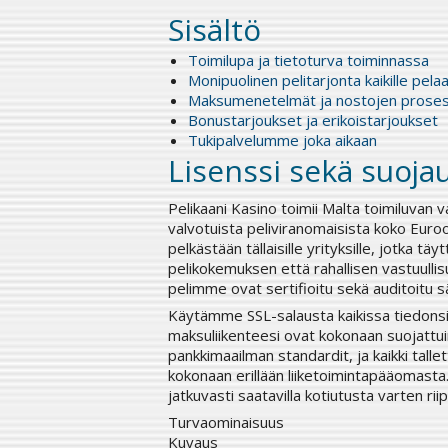
Sisältö
Toimilupa ja tietoturva toiminnassa
Monipuolinen pelitarjonta kaikille pelaaj
Maksumenetelmät ja nostojen proses
Bonustarjoukset ja erikoistarjoukset
Tukipalvelumme joka aikaan
Lisenssi sekä suoj
Pelikaani Kasino toimii Malta toimiluvan 
valvotuista peliviranomaisista koko Eur
pelkästään tällaisille yrityksille, jotka tä
pelikokemuksen että rahallisen vastuullis
pelimme ovat sertifioitu sekä auditoitu s
Käytämme SSL-salausta kaikissa tiedonsiir
maksuliikenteesi ovat kokonaan suojattuin
pankkimaailman standardit, ja kaikki tallett
kokonaan erillään liiketoimintapääomasta
jatkuvasti saatavilla kotiutusta varten r
Turvaominaisuus
Kuvaus