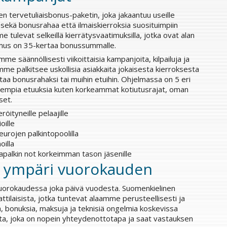
sen tervetuliaisbonus-paketin, joka jakaantuu useille
ä sekä bonusrahaa että ilmaiskierroksia suosituimpiin
tulevat selkeillä kierrätysvaatimuksilla, jotka ovat alan
imus on 35-kertaa bonussummalle.
mme säännöllisesti viikoittaisia kampanjoita, kilpailuja ja
me palkitsee uskollisia asiakkaita jokaisesta kierroksesta
htaa bonusrahaksi tai muihin etuihin. Ohjelmassa on 5 eri
rempia etuuksia kuten korkeammat kotiutusrajat, oman
set.
öityneille pelaajille
oille
urojen palkintopoolilla
oilla
apalkin not korkeimman tason jäsenille
 ympäri vuorokauden
vuorokaudessa joka päivä vuodesta. Suomenkielinen
tilaisista, jotka tuntevat alaamme perusteellisesti ja
, bonuksia, maksuja ja teknisiä ongelmia koskevissa
utta, joka on nopein yhteydenottotapa ja saat vastauksen