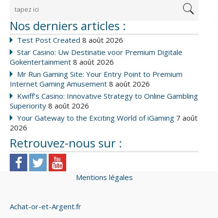
Nos derniers articles :
Test Post Created
8 août 2026
Star Casino: Uw Destinatie voor Premium Digitale
Gokentertainment
8 août 2026
Mr Run Gaming Site: Your Entry Point to Premium
Internet Gaming Amusement
8 août 2026
Kwiff’s Casino: Innovative Strategy to Online Gambling
Superiority
8 août 2026
Your Gateway to the Exciting World of iGaming
7 août
2026
Retrouvez-nous sur :
Mentions légales
Achat-or-et-Argent.fr