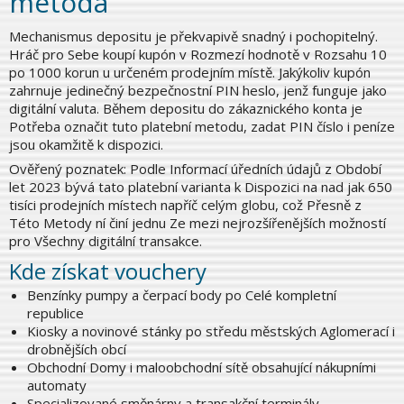
metoda
Mechanismus depositu je překvapivě snadný i pochopitelný.
Hráč pro Sebe koupí kupón v Rozmezí hodnotě v Rozsahu 10
po 1000 korun u určeném prodejním místě. Jakýkoliv kupón
zahrnuje jedinečný bezpečnostní PIN heslo, jenž funguje jako
digitální valuta. Během depositu do zákaznického konta je
Potřeba označit tuto platební metodu, zadat PIN číslo i peníze
jsou okamžitě k dispozici.
Ověřený poznatek: Podle Informací úředních údajů z Období
let 2023 bývá tato platební varianta k Dispozici na nad jak 650
tisíci prodejních místech napříč celým globu, což Přesně z
Této Metody ní činí jednu Ze mezi nejrozšířenějších možností
pro Všechny digitální transakce.
Kde získat vouchery
Benzínky pumpy a čerpací body po Celé kompletní
republice
Kiosky a novinové stánky po středu městských Aglomerací i
drobnějších obcí
Obchodní Domy i maloobchodní sítě obsahující nákupními
automaty
Specializované směnárny a transakční terminály