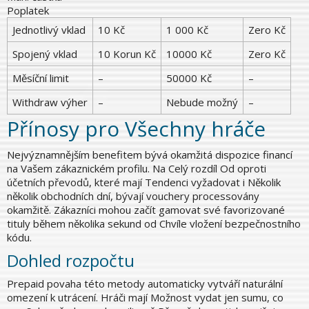
Poplatek
Jednotlivý vklad
10 Kč
1 000 Kč
Zero Kč
Spojený vklad
10 Korun Kč
10000 Kč
Zero Kč
Měsíční limit
–
50000 Kč
–
Withdraw výher
–
Nebude možný
–
Přínosy pro Všechny hráče
Nejvýznamnějším benefitem bývá okamžitá dispozice financí
na Vašem zákaznickém profilu. Na Celý rozdíl Od oproti
účetních převodů, které mají Tendenci vyžadovat i Několik
několik obchodních dní, bývají vouchery processovány
okamžitě. Zákazníci mohou začít gamovat své favorizované
tituly během několika sekund od Chvíle vložení bezpečnostního
kódu.
Dohled rozpočtu
Prepaid povaha této metody automaticky vytváří naturální
omezení k utrácení. Hráči mají Možnost vydat jen sumu, co