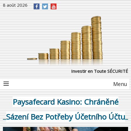
8 août 2026
Investir en Toute SÉCURITÉ
Menu
Paysafecard Kasino: Chráněné
Sázení Bez Potřeby Účetního Účtu