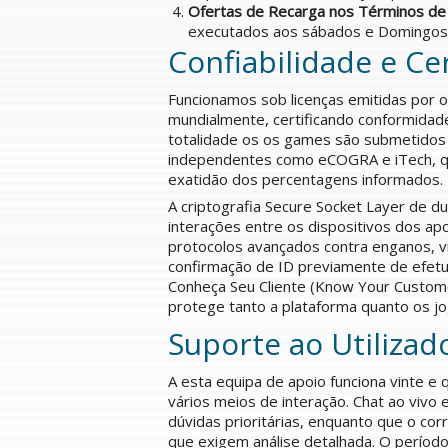
Ofertas de Recarga nos Términos de
executados aos sábados e Domingos,
Confiabilidade e Cer
Funcionamos sob licenças emitidas por
mundialmente, certificando conformidad
totalidade os os games são submetidos 
independentes como eCOGRA e iTech, que
exatidão dos percentagens informados.
A criptografia Secure Socket Layer de d
interações entre os dispositivos dos 
protocolos avançados contra enganos, v
confirmação de ID previamente de efetu
Conheça Seu Cliente (Know Your Custom
protege tanto a plataforma quanto os jo
Suporte ao Utilizad
A esta equipa de apoio funciona vinte e 
vários meios de interação. Chat ao vivo 
dúvidas prioritárias, enquanto que o co
que exigem análise detalhada. O período