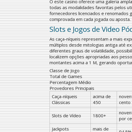
O este casino oferece uma galeria ampl
todas as modalidades favoritas pelos u
fornecedores licenciados e renomados glo
comprovada em cada jogada ou aposta.
Slots e Jogos de Video Pó
As caça-níqueis representam a mais exp
múltiplos desde mitologias antiga até 
diferentes graus de volatilidade, possi
localizem opções apropriadas aos pes
montantes acima a 1 M, gerando oportun
Classe de Jogo
Total de Games
Percentagem Médio
Provedores Principais
Caça-níqueis
acima de
novent
Clássicas
450
cento
novent
Slots de Vídeo
1800+
por c
Jackpots
mais de
94.8%