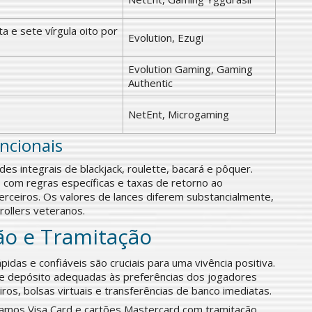
a e sete vírgula oito por
Evolution, Ezugi
Evolution Gaming, Gaming
Authentic
NetEnt, Microgaming
ncionais
es integrais de blackjack, roulette, bacará e pôquer.
s com regras específicas e taxas de retorno ao
rceiros. Os valores de lances diferem substancialmente,
ollers veteranos.
ão e Tramitação
s e confiáveis são cruciais para uma vivência positiva.
 de depósito adequadas às preferências dos jogadores
ros, bolsas virtuais e transferências de banco imediatas.
mos Visa Card e cartões Mastercard com tramitação