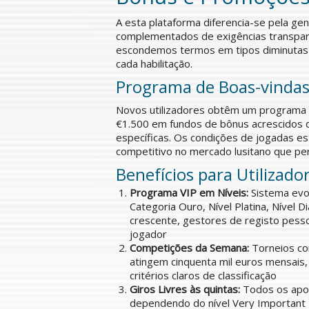
A esta plataforma diferencia-se pela g
complementados de exigências transpare
escondemos termos em tipos diminutas 
cada habilitação.
Programa de Boas-vinda
Novos utilizadores obtêm um programa dis
€1.500 em fundos de bônus acrescidos d
específicas. Os condições de jogadas es
competitivo no mercado lusitano que pe
Benefícios para Utilizad
Programa VIP em Níveis:
Sistema evol
Categoria Ouro, Nível Platina, Nível 
crescente, gestores de registo pess
jogador
Competições da Semana:
Torneios co
atingem cinquenta mil euros mensais,
critérios claros de classificação
Giros Livres às quintas:
Todos os apos
dependendo do nível Very Important 