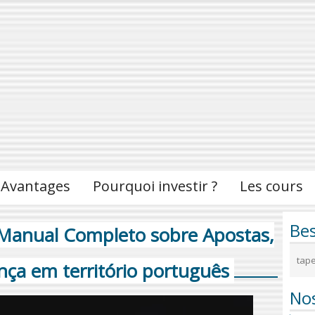
Avantages
Pourquoi investir ?
Les cours
Bes
 Manual Completo sobre Apostas,
ça em território português
Nos