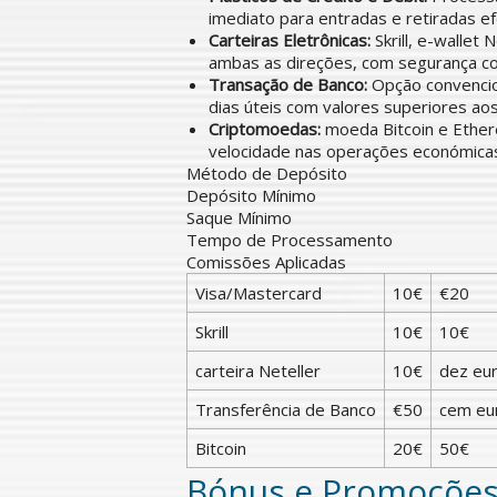
imediato para entradas e retiradas 
Carteiras Eletrônicas:
Skrill, e-wallet
ambas as direções, com segurança co
Transação de Banco:
Opção convencion
dias úteis com valores superiores a
Criptomoedas:
moeda Bitcoin e Ether
velocidade nas operações económica
Método de Depósito
Depósito Mínimo
Saque Mínimo
Tempo de Processamento
Comissões Aplicadas
Visa/Mastercard
10€
€20
Skrill
10€
10€
carteira Neteller
10€
dez eu
Transferência de Banco
€50
cem eu
Bitcoin
20€
50€
Bónus e Promoções 