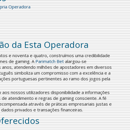
ópria Operadora
ção da Esta Operadora
entos e noventa e quatro, construímos uma credibilidade
ames de gaming. A
Parimatch Bet
alargou-se
es anos, atendendo milhões de apostadores em diversos
ortuguês simboliza um compromisso com a excelência e a
ções portuguesas pertinentes ao ramo dos jogos pela
aos nossos utilizadores disponibilidade a informações
 de atendimento e regras de gaming consciente. A fé
ecompensada através de práticas empresariais justas e
dados privados e transações financeiras.
Oferecidos