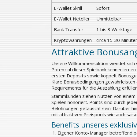
E-Wallet Skrill
Sofort
E-Wallet Neteller
Unmittelbar
Bank Transfer
1 bis 3 Werktage
Kryptowährungen
circa 15-30 Minute
Attraktive Bonusan
Unsere Willkommensaktion wendet sich s
Potenzial dieser Spielbank kennenlernen
ersten Deposits sowie koppelt Bonusguth
Klare Bonusbedingungen gewährleisten da
Requirements für die Auszahlung erfüllen 
Stammkunden ziehen Nutzen von einem 
Spielen honoriert. Points sind durch jed
Belohnungen getauscht sein. Darüber hin
mit attraktiven Preispools wie auch sai
Benefits unseres exklusi
Eigener Konto-Manager betreffend p