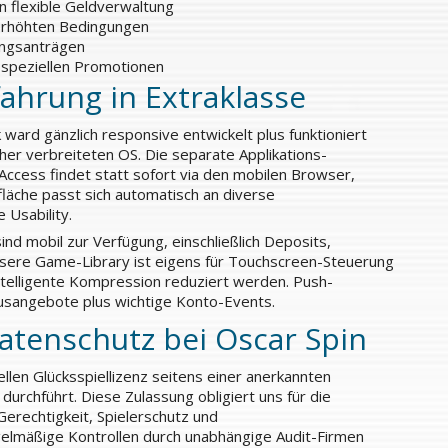
flexible Geldverwaltung
 erhöhten Bedingungen
ungsanträgen
 speziellen Promotionen
ahrung in Extraklasse
ward gänzlich responsive entwickelt plus funktioniert
er verbreiteten OS. Die separate Applikations-
 Access findet statt sofort via den mobilen Browser,
fläche passt sich automatisch an diverse
 Usability.
nd mobil zur Verfügung, einschließlich Deposits,
sere Game-Library ist eigens für Touchscreen-Steuerung
ntelligente Kompression reduziert werden. Push-
usangebote plus wichtige Konto-Events.
atenschutz bei Oscar Spin
ellen Glücksspiellizenz seitens einer anerkannten
durchführt. Diese Zulassung obligiert uns für die
Gerechtigkeit, Spielerschutz und
lmäßige Kontrollen durch unabhängige Audit-Firmen