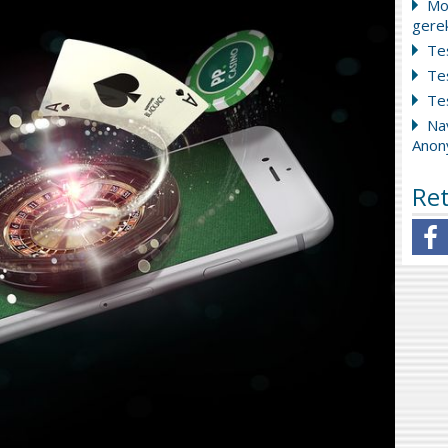
Mos
gere
Te
Te
Te
Na
Anon
Ret