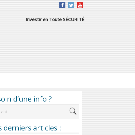
Investir en Toute SÉCURITÉ
oin d’une info ?
 derniers articles :