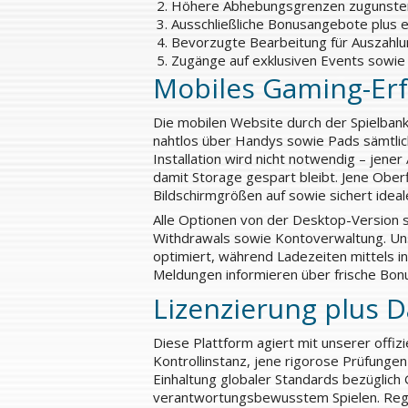
Höhere Abhebungsgrenzen zugunsten 
Ausschließliche Bonusangebote plus
Bevorzugte Bearbeitung für Auszahl
Zugänge auf exklusiven Events sowie
Mobiles Gaming-Erf
Die mobilen Website durch der Spielbank 
nahtlos über Handys sowie Pads sämtlich
Installation wird nicht notwendig – jener
damit Storage gespart bleibt. Jene Ober
Bildschirmgrößen auf sowie sichert ideale
Alle Optionen von der Desktop-Version si
Withdrawals sowie Kontoverwaltung. Un
optimiert, während Ladezeiten mittels i
Meldungen informieren über frische Bon
Lizenzierung plus D
Diese Plattform agiert mit unserer offizi
Kontrollinstanz, jene rigorose Prüfungen 
Einhaltung globaler Standards bezüglich 
verantwortungsbewusstem Spielen. Rege