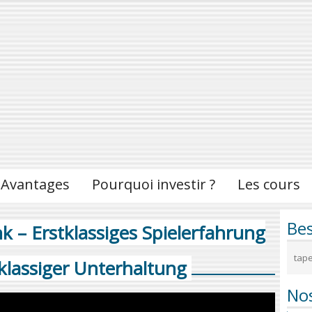
Avantages
Pourquoi investir ?
Les cours
Bes
k – Erstklassiges Spielerfahrung
lassiger Unterhaltung
Nos