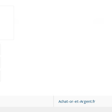
Achat-or-et-Argent.fr