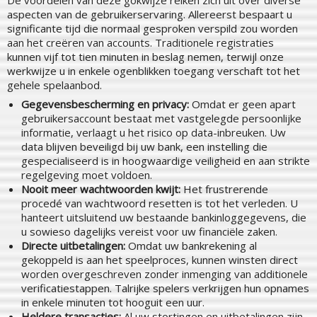
aspecten van de gebruikerservaring. Allereerst bespaart u
significante tijd die normaal gesproken verspild zou worden
aan het creëren van accounts. Traditionele registraties
kunnen vijf tot tien minuten in beslag nemen, terwijl onze
werkwijze u in enkele ogenblikken toegang verschaft tot het
gehele spelaanbod.
Gegevensbescherming en privacy:
Omdat er geen apart
gebruikersaccount bestaat met vastgelegde persoonlijke
informatie, verlaagt u het risico op data-inbreuken. Uw
data blijven beveiligd bij uw bank, een instelling die
gespecialiseerd is in hoogwaardige veiligheid en aan strikte
regelgeving moet voldoen.
Nooit meer wachtwoorden kwijt:
Het frustrerende
procedé van wachtwoord resetten is tot het verleden. U
hanteert uitsluitend uw bestaande bankinloggegevens, die
u sowieso dagelijks vereist voor uw financiële zaken.
Directe uitbetalingen:
Omdat uw bankrekening al
gekoppeld is aan het speelproces, kunnen winsten direct
worden overgeschreven zonder inmenging van additionele
verificatiestappen. Talrijke spelers verkrijgen hun opnames
in enkele minuten tot hooguit een uur.
Heldere transacties:
Al uw stortingen en uitbetalingen zijn