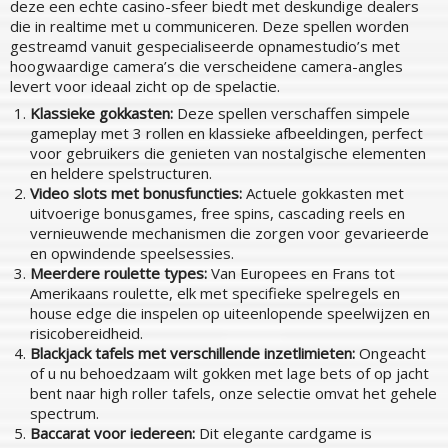
deze een echte casino-sfeer biedt met deskundige dealers
die in realtime met u communiceren. Deze spellen worden
gestreamd vanuit gespecialiseerde opnamestudio’s met
hoogwaardige camera’s die verscheidene camera-angles
levert voor ideaal zicht op de spelactie.
Klassieke gokkasten:
Deze spellen verschaffen simpele
gameplay met 3 rollen en klassieke afbeeldingen, perfect
voor gebruikers die genieten van nostalgische elementen
en heldere spelstructuren.
Video slots met bonusfuncties:
Actuele gokkasten met
uitvoerige bonusgames, free spins, cascading reels en
vernieuwende mechanismen die zorgen voor gevarieerde
en opwindende speelsessies.
Meerdere roulette types:
Van Europees en Frans tot
Amerikaans roulette, elk met specifieke spelregels en
house edge die inspelen op uiteenlopende speelwijzen en
risicobereidheid.
Blackjack tafels met verschillende inzetlimieten:
Ongeacht
of u nu behoedzaam wilt gokken met lage bets of op jacht
bent naar high roller tafels, onze selectie omvat het gehele
spectrum.
Baccarat voor iedereen:
Dit elegante cardgame is