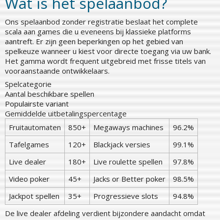
Wat is het spelaanbod?
Ons spelaanbod zonder registratie beslaat het complete
scala aan games die u eveneens bij klassieke platforms
aantreft. Er zijn geen beperkingen op het gebied van
spelkeuze wanneer u kiest voor directe toegang via uw bank.
Het gamma wordt frequent uitgebreid met frisse titels van
vooraanstaande ontwikkelaars.
Spelcategorie
Aantal beschikbare spellen
Populairste variant
Gemiddelde uitbetalingspercentage
Fruitautomaten
850+
Megaways machines
96.2%
Tafelgames
120+
Blackjack versies
99.1%
Live dealer
180+
Live roulette spellen
97.8%
Video poker
45+
Jacks or Better poker
98.5%
Jackpot spellen
35+
Progressieve slots
94.8%
De live dealer afdeling verdient bijzondere aandacht omdat