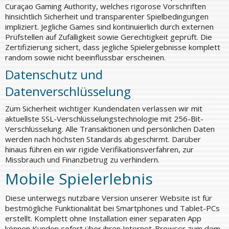
Curaçao Gaming Authority, welches rigorose Vorschriften
hinsichtlich Sicherheit und transparenter Spielbedingungen
impliziert. Jegliche Games sind kontinuierlich durch externen
Prüfstellen auf Zufälligkeit sowie Gerechtigkeit geprüft. Die
Zertifizierung sichert, dass jegliche Spielergebnisse komplett
random sowie nicht beeinflussbar erscheinen.
Datenschutz und
Datenverschlüsselung
Zum Sicherheit wichtiger Kundendaten verlassen wir mit
aktuellste SSL-Verschlüsselungstechnologie mit 256-Bit-
Verschlüsselung. Alle Transaktionen und persönlichen Daten
werden nach höchsten Standards abgeschirmt. Darüber
hinaus führen ein wir rigide Verifikationsverfahren, zur
Missbrauch und Finanzbetrug zu verhindern.
Mobile Spielerlebnis
Diese unterwegs nutzbare Version unserer Website ist für
bestmögliche Funktionalität bei Smartphones und Tablet-PCs
erstellt. Komplett ohne Installation einer separaten App
können Kunden sofort über ihren Internet-Browser zum dem