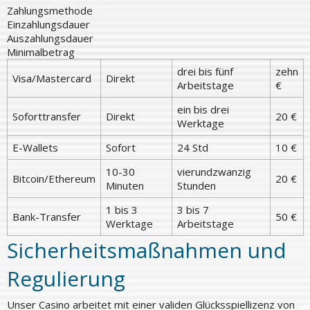
Zahlungsmethode
Einzahlungsdauer
Auszahlungsdauer
Minimalbetrag
drei bis fünf
zehn
Visa/Mastercard
Direkt
Arbeitstage
€
ein bis drei
Soforttransfer
Direkt
20 €
Werktage
E-Wallets
Sofort
24 Std
10 €
10-30
vierundzwanzig
Bitcoin/Ethereum
20 €
Minuten
Stunden
1 bis 3
3 bis 7
Bank-Transfer
50 €
Werktage
Arbeitstage
Sicherheitsmaßnahmen und
Regulierung
Unser Casino arbeitet mit einer validen Glücksspiellizenz von