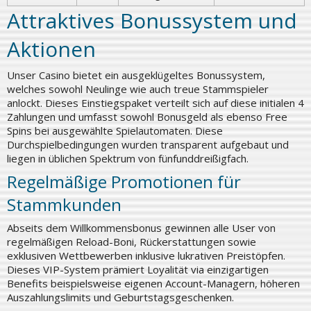
Attraktives Bonussystem und
Aktionen
Unser Casino bietet ein ausgeklügeltes Bonussystem,
welches sowohl Neulinge wie auch treue Stammspieler
anlockt. Dieses Einstiegspaket verteilt sich auf diese initialen 4
Zahlungen und umfasst sowohl Bonusgeld als ebenso Free
Spins bei ausgewählte Spielautomaten. Diese
Durchspielbedingungen wurden transparent aufgebaut und
liegen in üblichen Spektrum von fünfunddreißigfach.
Regelmäßige Promotionen für
Stammkunden
Abseits dem Willkommensbonus gewinnen alle User von
regelmäßigen Reload-Boni, Rückerstattungen sowie
exklusiven Wettbewerben inklusive lukrativen Preistöpfen.
Dieses VIP-System prämiert Loyalität via einzigartigen
Benefits beispielsweise eigenen Account-Managern, höheren
Auszahlungslimits und Geburtstagsgeschenken.