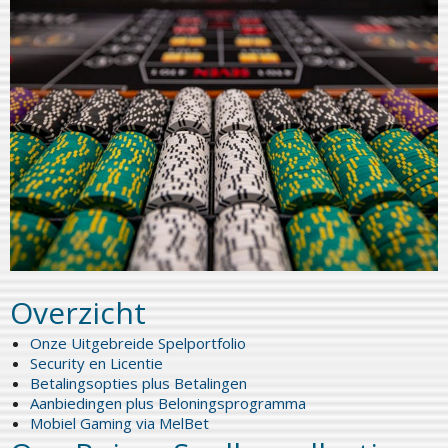
Overzicht
Onze Uitgebreide Spelportfolio
Security en Licentie
Betalingsopties plus Betalingen
Aanbiedingen plus Beloningsprogramma
Mobiel Gaming via MelBet