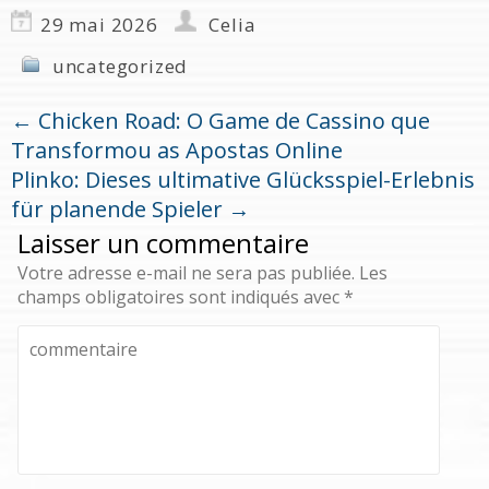
29 mai 2026
Celia
uncategorized
←
Chicken Road: O Game de Cassino que
Transformou as Apostas Online
Plinko: Dieses ultimative Glücksspiel-Erlebnis
für planende Spieler
→
Laisser un commentaire
Votre adresse e-mail ne sera pas publiée.
Les
champs obligatoires sont indiqués avec
*