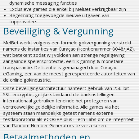
dynamische messaging functies
Exclusieve games die enkel bij MelBet verkrijgbaar zijn
Regelmatig toegevoegde nieuwe uitgaven van
topproviders
Beveiliging & Vergunning
MelBet werkt volgens een formele gokvergunning verstrekt
namens de instanties van Curaçao (licentienummer 8048/JAZ),
wat betekent zodat wij voldoen aan strenge regelgeving
aangaande spelersprotectie, eerlijk gaming & monetaire
transparantie. De licentie is gemanaged door Curaçao
eGaming, een van de meest gerespecteerde autoriteiten van
de online gokindustrie.
Onze beveiligingsarchitectuur hanteert gebruik van 256-bit
SSL-encryptie, gelijke standaard die bankinstellingen
internationaal gebruiken teneinde het protegeren van
vertrouwelijke geldelijke informatie. Alle games via het
systeem staan maandelijks getest namens externe
testlaboratoria als eCOGRA plus iTech Labs om de integriteit
van Random Number Generators te verzekeren.
Betaalmethoden en