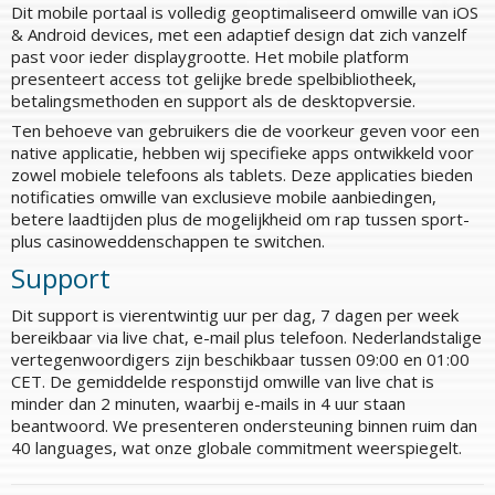
Dit mobile portaal is volledig geoptimaliseerd omwille van iOS
& Android devices, met een adaptief design dat zich vanzelf
past voor ieder displaygrootte. Het mobile platform
presenteert access tot gelijke brede spelbibliotheek,
betalingsmethoden en support als de desktopversie.
Ten behoeve van gebruikers die de voorkeur geven voor een
native applicatie, hebben wij specifieke apps ontwikkeld voor
zowel mobiele telefoons als tablets. Deze applicaties bieden
notificaties omwille van exclusieve mobile aanbiedingen,
betere laadtijden plus de mogelijkheid om rap tussen sport-
plus casinoweddenschappen te switchen.
Support
Dit support is vierentwintig uur per dag, 7 dagen per week
bereikbaar via live chat, e-mail plus telefoon. Nederlandstalige
vertegenwoordigers zijn beschikbaar tussen 09:00 en 01:00
CET. De gemiddelde responstijd omwille van live chat is
minder dan 2 minuten, waarbij e-mails in 4 uur staan
beantwoord. We presenteren ondersteuning binnen ruim dan
40 languages, wat onze globale commitment weerspiegelt.