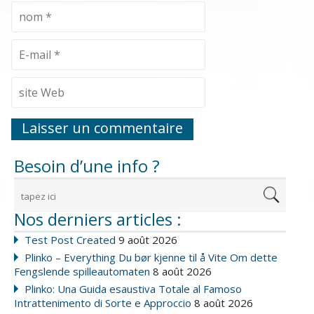
Besoin d’une info ?
Nos derniers articles :
Test Post Created
9 août 2026
Plinko – Everything Du bør kjenne til å Vite Om dette
Fengslende spilleautomaten
8 août 2026
Plinko: Una Guida esaustiva Totale al Famoso
Intrattenimento di Sorte e Approccio
8 août 2026