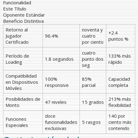
Funcionalidad
Este Título
Oponente Estándar
Beneficio Distintiva
Retorno al
noventa y
+2.4
Jugador
96.4%
cuatro
puntos %
Certificado
por ciento
cuatro
Período de
133% más
1.8 segundos
punto dos
Loading
rápido
seg
Compatibilidad
100%
85%
Capacidad
en Dispositivos
responsive
parcial
completa
Móviles
Posibilidades de
213% más
47 niveles
15 grados
Monto
flexibilidad
doce
140 por
Funciones
funcionalidades
5 rasgos
ciento más
Especiales
exclusivas
contenido