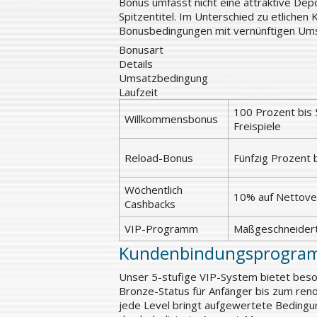
Bonus umfasst nicht eine attraktive Depo
Spitzentitel. Im Unterschied zu etlichen
Bonusbedingungen mit vernünftigen Um
Bonusart
Details
Umsatzbedingung
Laufzeit
100 Prozent bis
Willkommensbonus
Freispiele
Reload-Bonus
Fünfzig Prozent 
Wöchentlich
10% auf Nettove
Cashbacks
VIP-Programm
Maßgeschneider
Kundenbindungsprogramm
Unser 5-stufige VIP-System bietet bes
Bronze-Status für Anfänger bis zum ren
jede Level bringt aufgewertete Bedingu