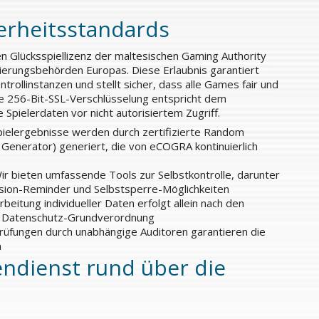
erheitsstandards
en Glücksspiellizenz der maltesischen Gaming Authority
ierungsbehörden Europas. Diese Erlaubnis garantiert
trollinstanzen und stellt sicher, dass alle Games fair und
te 256-Bit-SSL-Verschlüsselung entspricht dem
e Spielerdaten vor nicht autorisiertem Zugriff.
pielergebnisse werden durch zertifizierte Random
nerator) generiert, die von eCOGRA kontinuierlich
r bieten umfassende Tools zur Selbstkontrolle, darunter
ssion-Reminder und Selbstsperre-Möglichkeiten
beitung individueller Daten erfolgt allein nach den
n Datenschutz-Grundverordnung
üfungen durch unabhängige Auditoren garantieren die
n
endienst rund über die