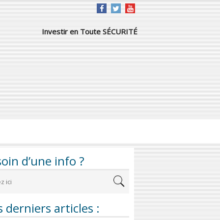
Investir en Toute SÉCURITÉ
oin d’une info ?
 derniers articles :