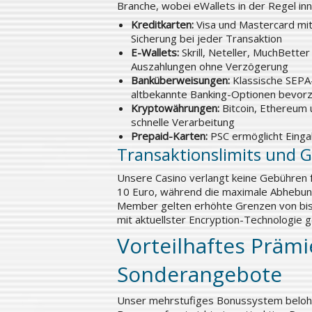
Branche, wobei eWallets in der Regel i
Kreditkarten:
Visa und Mastercard mit
Sicherung bei jeder Transaktion
E-Wallets:
Skrill, Neteller, MuchBette
Auszahlungen ohne Verzögerung
Banküberweisungen:
Klassische SEPA-
altbekannte Banking-Optionen bevor
Kryptowährungen:
Bitcoin, Ethereum 
schnelle Verarbeitung
Prepaid-Karten:
PSC ermöglicht Einga
Transaktionslimits und 
Unsere Casino verlangt keine Gebühren 
10 Euro, während die maximale Abhebung
Member gelten erhöhte Grenzen von bis 
mit aktuellster Encryption-Technologie g
Vorteilhaftes Prä
Sonderangebote
Unser mehrstufiges Bonussystem beloh