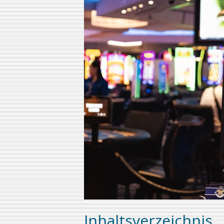
Inhaltsverzeichnis