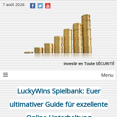
7 août 2026
Investir en Toute SÉCURITÉ
Menu
LuckyWins Spielbank: Euer
ultimativer Guide für exzellente