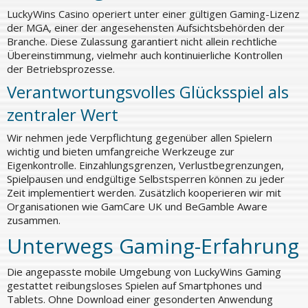
LuckyWins Casino operiert unter einer gültigen Gaming-Lizenz
der MGA, einer der angesehensten Aufsichtsbehörden der
Branche. Diese Zulassung garantiert nicht allein rechtliche
Übereinstimmung, vielmehr auch kontinuierliche Kontrollen
der Betriebsprozesse.
Verantwortungsvolles Glücksspiel als
zentraler Wert
Wir nehmen jede Verpflichtung gegenüber allen Spielern
wichtig und bieten umfangreiche Werkzeuge zur
Eigenkontrolle. Einzahlungsgrenzen, Verlustbegrenzungen,
Spielpausen und endgültige Selbstsperren können zu jeder
Zeit implementiert werden. Zusätzlich kooperieren wir mit
Organisationen wie GamCare UK und BeGamble Aware
zusammen.
Unterwegs Gaming-Erfahrung
Die angepasste mobile Umgebung von LuckyWins Gaming
gestattet reibungsloses Spielen auf Smartphones und
Tablets. Ohne Download einer gesonderten Anwendung