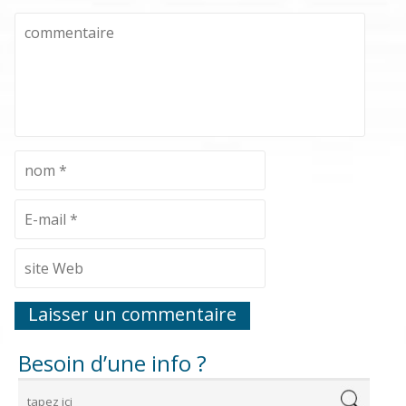
Besoin d’une info ?