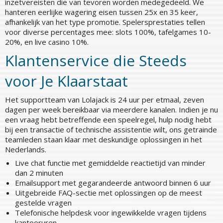
inzetvereisten die van tevoren worden medegedeeld. We
hanteren eerlijke wagering eisen tussen 25x en 35 keer,
afhankelijk van het type promotie. Spelersprestaties tellen
voor diverse percentages mee: slots 100%, tafelgames 10-
20%, en live casino 10%.
Klantenservice die Steeds
voor Je Klaarstaat
Het supportteam van Lolajack is 24 uur per etmaal, zeven
dagen per week bereikbaar via meerdere kanalen. Indien je nu
een vraag hebt betreffende een speelregel, hulp nodig hebt
bij een transactie of technische assistentie wilt, ons getrainde
teamleden staan klaar met deskundige oplossingen in het
Nederlands.
Live chat functie met gemiddelde reactietijd van minder
dan 2 minuten
Emailsupport met gegarandeerde antwoord binnen 6 uur
Uitgebreide FAQ-sectie met oplossingen op de meest
gestelde vragen
Telefonische helpdesk voor ingewikkelde vragen tijdens
kantooruren