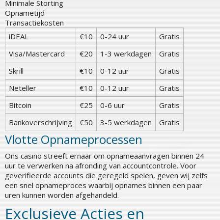
Minimale Storting
Opnametijd
Transactiekosten
iDEAL
€10
0-24 uur
Gratis
Visa/Mastercard
€20
1-3 werkdagen
Gratis
Skrill
€10
0-12 uur
Gratis
Neteller
€10
0-12 uur
Gratis
Bitcoin
€25
0-6 uur
Gratis
Bankoverschrijving
€50
3-5 werkdagen
Gratis
Vlotte Opnameprocessen
Ons casino streeft ernaar om opnameaanvragen binnen 24
uur te verwerken na afronding van accountcontrole. Voor
geverifieerde accounts die geregeld spelen, geven wij zelfs
een snel opnameproces waarbij opnames binnen een paar
uren kunnen worden afgehandeld.
Exclusieve Acties en