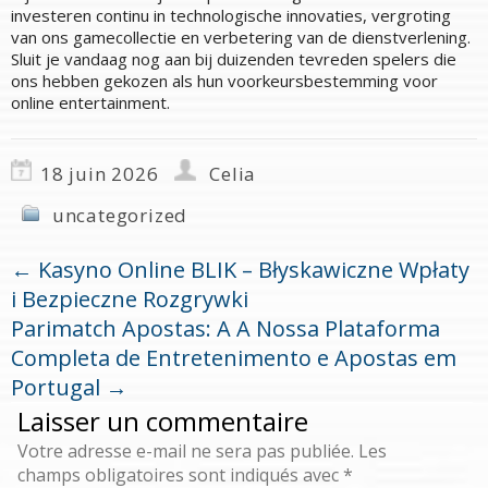
investeren continu in technologische innovaties, vergroting
van ons gamecollectie en verbetering van de dienstverlening.
Sluit je vandaag nog aan bij duizenden tevreden spelers die
ons hebben gekozen als hun voorkeursbestemming voor
online entertainment.
18 juin 2026
Celia
uncategorized
←
Kasyno Online BLIK – Błyskawiczne Wpłaty
i Bezpieczne Rozgrywki
Parimatch Apostas: A A Nossa Plataforma
Completa de Entretenimento e Apostas em
Portugal
→
Laisser un commentaire
Votre adresse e-mail ne sera pas publiée.
Les
champs obligatoires sont indiqués avec
*