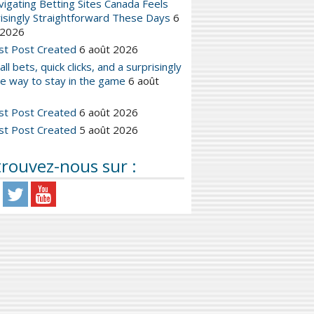
vigating Betting Sites Canada Feels
risingly Straightforward These Days
6
 2026
st Post Created
6 août 2026
ll bets, quick clicks, and a surprisingly
le way to stay in the game
6 août
6
st Post Created
6 août 2026
st Post Created
5 août 2026
rouvez-nous sur :