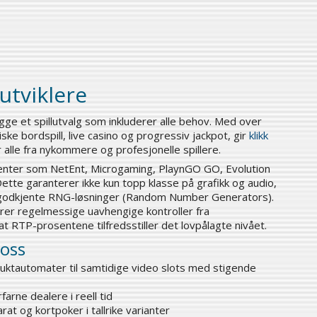
lutviklere
ygge et spillutvalg som inkluderer alle behov. Med over
iske bordspill, live casino og progressiv jackpot, gir
klikk
alle fra nykommere og profesjonelle spillere.
enter som NetEnt, Microgaming, PlaynGO GO, Evolution
tte garanterer ikke kun topp klasse på grafikk og audio,
 godkjente RNG-løsninger (Random Number Generators).
dører regelmessige uavhengige kontroller fra
 RTP-prosentene tilfredsstiller det lovpålagte nivået.
 oss
 fruktautomater til samtidige video slots med stigende
farne dealere i reell tid
rat og kortpoker i tallrike varianter