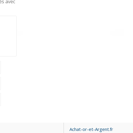
és avec
Achat-or-et-Argent.fr