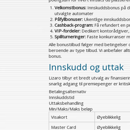
Velkomstbonus:
Innskuddsbonus på dit
utvalgte automater
Påfyllbonuser:
Ukentlige innskuddsbonu
Cashback-program:
Få refundert en p
VIP-fordeler:
Dedikert kontorådgiver,
Spillturneringer:
Faste konkurranser m
Alle bonustilbud følger med betingelser 
beroende av type tilbud. Vi anbefaler allt
bonus.
Innskudd og uttak
Lizaro tilbyr et bredt utvalg av finansie
snarlig adgang til premiepenger er kritis
Betalingsalternativ
Innskuddstid
Uttaksbehandling
Min/Maks/Maks beløp
Visakort
Øyeblikkelig
Master Card
Øyeblikkelig