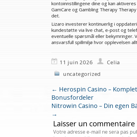
kontoinnstillingene dine og kan aktivere
GamCare og Gambling Therapy Therapy fo
det.
Lizaro investerer kontinuerlig i oppdate
kundestøtte via live chat, e-post og tele
eventuelle spørsmål eller bekymringer. Vå
ansvarsfull spillmiljø hvor opplevelsen al
11 juin 2026
Celia
uncategorized
←
Herospin Casino – Komplett
Bonusfordeler
Nitrowin Casino – Din egen Bä
→
Laisser un commentaire
Votre adresse e-mail ne sera pas pub