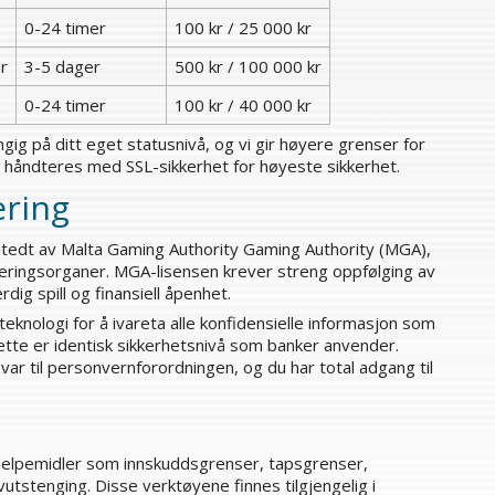
0-24 timer
100 kr / 25 000 kr
r
3-5 dager
500 kr / 100 000 kr
0-24 timer
100 kr / 40 000 kr
g på ditt eget statusnivå, og vi gir høyere grenser for
ger håndteres med SSL-sikkerhet for høyeste sikkerhet.
ering
utstedt av Malta Gaming Authority Gaming Authority (MGA),
eringsorganer. MGA-lisensen krever streng oppfølging av
ig spill og finansiell åpenhet.
eknologi for å ivareta alle konfidensielle informasjon som
tte er identisk sikkerhetsnivå som banker anvender.
svar til personvernforordningen, og du har total adgang til
ir hjelpemidler som innskuddsgrenser, tapsgrenser,
utstenging. Disse verktøyene finnes tilgjengelig i