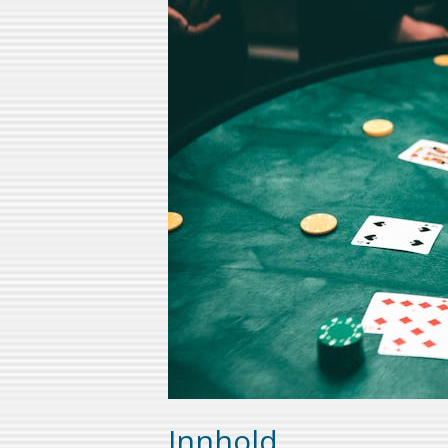
Innhold