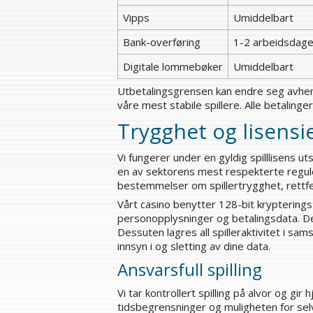
Vipps
Umiddelbart
Bank-overføring
1-2 arbeidsdage
Digitale lommebøker
Umiddelbart
Utbetalingsgrensen kan endre seg avhengi
våre mest stabile spillere. Alle betalin
Trygghet og lisensi
Vi fungerer under en gyldig spilllisens 
en av sektorens mest respekterte regul
bestemmelser om spillertrygghet, rettferd
Vårt casino benytter 128-bit krypteringst
personopplysninger og betalingsdata. De
Dessuten lagres all spilleraktivitet i sam
innsyn i og sletting av dine data.
Ansvarsfull spilling
Vi tar kontrollert spilling på alvor og g
tidsbegrensninger og muligheten for selv