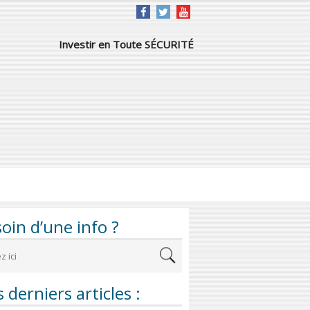
Investir en Toute SÉCURITÉ
oin d’une info ?
 derniers articles :