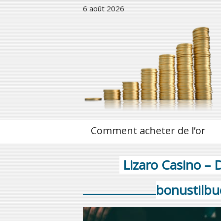
6 août 2026
Comment acheter de l’or
Lizaro Casino – D
bonustilbu