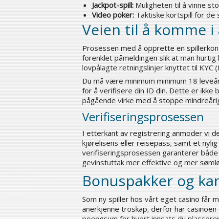
Jackpot-spill:
Muligheten til å vinne s
Video poker:
Taktiske kortspill for de
Veien til å komme i 
Prosessen med å opprette en spillerkonto
forenklet påmeldingen slik at man hurtig 
lovpålagte retningslinjer knyttet til KYC
Du må være minimum minimum 18 leveår f
for å verifisere din ID din. Dette er ikke 
pågående virke med å stoppe mindreårig
Verifiseringsprosessen
I etterkant av registrering anmoder vi d
kjørelisens eller reisepass, samt et ny
verifiseringsprosessen garanterer både
gevinstuttak mer effektive og mer søml
Bonuspakker og ka
Som ny spiller hos vårt eget casino får 
anerkjenne troskap, derfor har casinoen 
poengsum for hvert innsats du plasserer