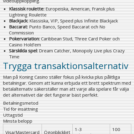
videouppkoppling.
Klassisk roulette:
Europeiska, American, Fransk plus
Lightning Roulette
Blackjack:
Klassiska, VIP, Speed plus Infinite Blackjack
Baccarat:
Punto Banco, Speed Baccarat och No
Commission
Pokervariation:
Caribbean Stud, Three Card Poker och
Casino Hold’em
Särskilda spel:
Dream Catcher, Monopoly Live plus Crazy
Time
Trygga transaktionsalternativ
Man på Koning Casino ställer fokus på kvicka plus pålitliga
betalningar. Genom att kunna erbjuda ett brett spektrum med
betalalternativ säkerställer man att varje alla spelare får välja
det alternativet där det fungerar bäst perfekt.
Betalningsmetod
Tid för insättning
Uttagstid
Minsta belopp
1-3
100
Visa/Mastercard
Ögonblickligt