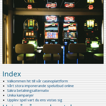
Index
Välkommen hit till vår casinoplattform
Vårt stora imponerande spelutbud online
Säkra betalningsalternativ
Unika kampanjer
Upplev spel vart du ens vistas sig