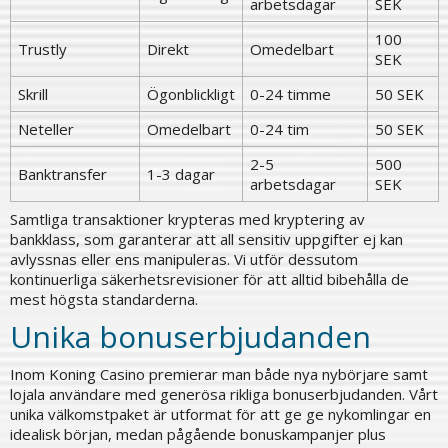
arbetsdagar
SEK
100
Trustly
Direkt
Omedelbart
SEK
Skrill
Ögonblickligt
0-24 timme
50 SEK
Neteller
Omedelbart
0-24 tim
50 SEK
2-5
500
Banktransfer
1-3 dagar
arbetsdagar
SEK
Samtliga transaktioner krypteras med kryptering av
bankklass, som garanterar att all sensitiv uppgifter ej kan
avlyssnas eller ens manipuleras. Vi utför dessutom
kontinuerliga säkerhetsrevisioner för att alltid bibehålla de
mest högsta standarderna.
Unika bonuserbjudanden
Inom Koning Casino premierar man både nya nybörjare samt
lojala användare med generösa rikliga bonuserbjudanden. Vårt
unika välkomstpaket är utformat för att ge ge nykomlingar en
idealisk början, medan pågående bonuskampanjer plus