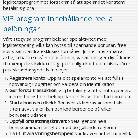
lojalitetsprogrammet försäkrar så att spelandet konstant
betalar sig bra.
VIP-program innehållande reella
belöningar
Vårt stegvisa program belönar spelaktivitet med
lojalitetspoäng vilka kan bytas till spännande bonusar, free
spins samt andra exklusiva förmåner. Ju mer mera man är
aktiv, ju bättre nivåer uppnår man, varvid det ger dig åtkomst
till exempelvis kvicka uttag, personliga kontoadministratörer
plus skräddarsydda kampanjer.
Registrera konto:
Öppna ditt spelarkonto via att fylla i
nödvändig uppgifter och validera din identifikation
Gör första transaktion:
Välj betalningssätt samt deponera
in minst minst det belopp där det krävs för startbonusen
Starta bonusen direkt:
Bonusen aktiveras automatiskt
alternativt via en kampanjkod beroende på vilken
bonuserbjudande
Uppfyll omsättningskraven:
Spela igenom hela
bonussumman i enlighet med de gällande reglerna
Ta ut ut alla vinningsbeloppen:
När kraven är helt uppfyllda