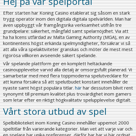
Hej på vår spelportal
Efter starten har Koning Casino etablerat sig såsom en stark
trygg operatör inom den digitala digitala spelvärlden. Man har
även uppbyggt vår framgångsrika verksamhet utifrån tre
grundpelare: säkerhet, mångfald samt spelarnöjdhet. Via att
ha ha licens utfärdad av Malta Gaming Authority (MGA), en av
kontinentens högst erkända spelmyndigheter, försäkrar vi så
att alla våra spelaktiviteter granskas och möter de mest mest
rigorösa villkoren avseende säkert spelande.
Vår spelande plattform ger en komplett heltäckande
casinoupplevelse varvid alla detalj är omsorgsfullt planerad. Vi
samarbetar med med flera toppmoderna spelutvecklare för
att kunna försäkra så att spelutbudet konstant innehåller de
nyaste samt högst populära titlar.
här
har dessutom blivit rent
synonymt till premium kvalitet plus trovärdighet inom gamers
som letar efter en riktigt högkvalitativ spelupplevelse digitalt.
Vårt stora utbud av spel
Spelbiblioteket inom Koning Casino innehåller uppemot 2000
speltitlar från varierande kategorier. Man vet att varje var och
en spelare har unika preferenser, därför har har vi här ordnat