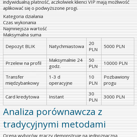
indywidualną płatność, aczkolwiek klienci VIP mają możliwość
aplikować się o podwyższone progi.
Kategoria działania
Czas wykonania
Najmniejsza wartość
Maksymalna suma
20
Depozyt BLIK
Natychmiastowa
5000 PLN
PLN
Maksymalnie 24
50
Przelew na profil
10000 PLN
godz.
PLN
Transfer
1-3 d
10
Pozbawiony
międzybankowy
operacyjne
PLN
progu
30
Card kredytowa
Instant
3000 PLN
PLN
Analiza porównawcza z
tradycyjnymi metodami
Ocena wyborów graczy demonstruje na jednoznaczną