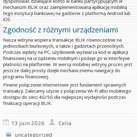
dysponować działające konto w banku partycypującym w
mechanizm BLIK oraz zaimplementowaną aplikację mobilną
tego instytucji bankowej na gadżecie z platformą Android lub
iOS.
Zgodność z różnymi urządzeniami
Nasza witryna wspiera transakcje BLIK równocześnie na
jednostkach biurkowych, a także i gadżetach przenośnych.
Podczas wpłaty na PC, użytkownik wytwarza kod w aplikacji
finansowej na urządzeniu mobilnym i podaje go w interfejsie
płatności na platformie. W wersji mobilnej witryny proces jest
jeszcze dalej prosty dzięki mechanicznemu nawigacji do
programu finansowej.
Pewne połączenie internetowe jest fundament sprawnych
transakcji. Zalecamy użycie z połączenia Wi-Fi albo mobilnego
dostępu do sieci 4G/5G dla najlepszej wydajności podczas
finalizacji operacji BLIK.
13 juin 2026
Celia
uncategorized