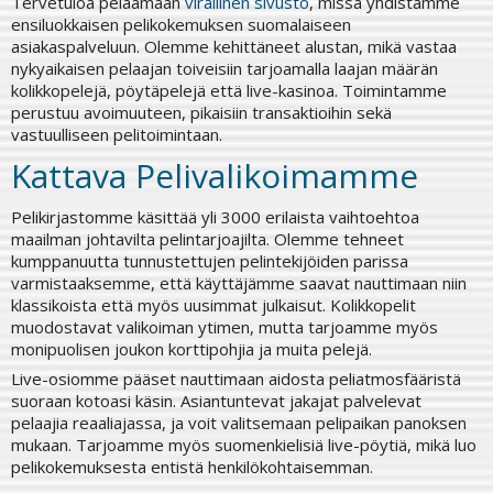
Tervetuloa pelaamaan
virallinen sivusto
, missä yhdistämme
ensiluokkaisen pelikokemuksen suomalaiseen
asiakaspalveluun. Olemme kehittäneet alustan, mikä vastaa
nykyaikaisen pelaajan toiveisiin tarjoamalla laajan määrän
kolikkopelejä, pöytäpelejä että live-kasinoa. Toimintamme
perustuu avoimuuteen, pikaisiin transaktioihin sekä
vastuulliseen pelitoimintaan.
Kattava Pelivalikoimamme
Pelikirjastomme käsittää yli 3000 erilaista vaihtoehtoa
maailman johtavilta pelintarjoajilta. Olemme tehneet
kumppanuutta tunnustettujen pelintekijöiden parissa
varmistaaksemme, että käyttäjämme saavat nauttimaan niin
klassikoista että myös uusimmat julkaisut. Kolikkopelit
muodostavat valikoiman ytimen, mutta tarjoamme myös
monipuolisen joukon korttipohjia ja muita pelejä.
Live-osiomme pääset nauttimaan aidosta peliatmosfääristä
suoraan kotoasi käsin. Asiantuntevat jakajat palvelevat
pelaajia reaaliajassa, ja voit valitsemaan pelipaikan panoksen
mukaan. Tarjoamme myös suomenkielisiä live-pöytiä, mikä luo
pelikokemuksesta entistä henkilökohtaisemman.