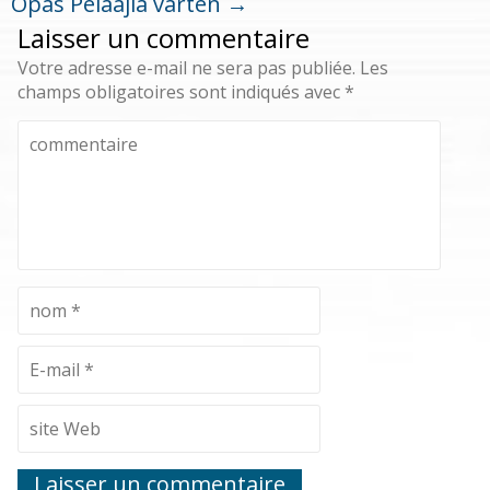
Opas Pelaajia varten
→
Laisser un commentaire
Votre adresse e-mail ne sera pas publiée.
Les
champs obligatoires sont indiqués avec
*