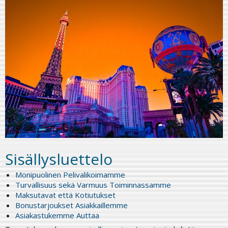
Sisällysluettelo
Monipuolinen Pelivalikoimamme
Turvallisuus sekä Varmuus Toiminnassamme
Maksutavat että Kotiutukset
Bonustarjoukset Asiakkaillemme
Asiakastukemme Auttaa