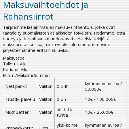
Maksuvaihtoehdot ja
Rahansiirrot
Tarjoamme laajan määrän maksuvaihtoehtoja, jotka ovat
räätälöity suomalaisten asiakkaiden toiveisiin. Tiedämme, että
ripeeys ja turvallisuus muodostavat keskeisiä tekijöitä
maksuprosesseissa, minkä vuoksi olemme optimoineet
järjestelmämme erittäin sujuviksi.
Maksutapa
Talletus Aika
Kotiutus Aika
Minimi/Maksimi Summat
kymmenen euroa /
Nettipankit
Välitön
0-24h
50,000€
Trustly-palvelu
Välitön
0-2h
10€ / 100,000€
nolla-12
MuchBetter
Välitön
10€ / 25,000€
tuntia
yksi-kolme
kymmenen euroa /
Prepaid-kortit
Heti