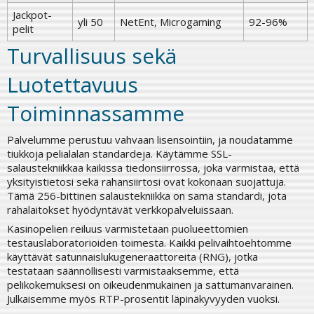
Jackpot-
yli 50
NetEnt, Microgaming
92-96%
pelit
Turvallisuus sekä
Luotettavuus
Toiminnassamme
Palvelumme perustuu vahvaan lisensointiin, ja noudatamme
tiukkoja pelialalan standardeja. Käytämme SSL-
salaustekniikkaa kaikissa tiedonsiirrossa, joka varmistaa, että
yksityistietosi sekä rahansiirtosi ovat kokonaan suojattuja.
Tämä 256-bittinen salaustekniikka on sama standardi, jota
rahalaitokset hyödyntävät verkkopalveluissaan.
Kasinopelien reiluus varmistetaan puolueettomien
testauslaboratorioiden toimesta. Kaikki pelivaihtoehtomme
käyttävät satunnaislukugeneraattoreita (RNG), jotka
testataan säännöllisesti varmistaaksemme, että
pelikokemuksesi on oikeudenmukainen ja sattumanvarainen.
Julkaisemme myös RTP-prosentit läpinäkyvyyden vuoksi.