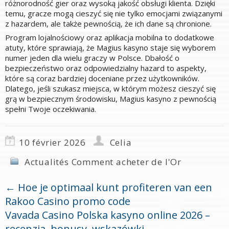
różnorodność gier oraz wysoką jakość obsługi klienta. Dzięki
temu, gracze mogą cieszyć się nie tylko emocjami związanymi
z hazardem, ale także pewnością, że ich dane są chronione.
Program lojalnościowy oraz aplikacja mobilna to dodatkowe
atuty, które sprawiają, że Magius kasyno staje się wyborem
numer jeden dla wielu graczy w Polsce. Dbałość o
bezpieczeństwo oraz odpowiedzialny hazard to aspekty,
które są coraz bardziej doceniane przez użytkowników.
Dlatego, jeśli szukasz miejsca, w którym możesz cieszyć się
grą w bezpiecznym środowisku, Magius kasyno z pewnością
spełni Twoje oczekiwania.
10 février 2026
Celia
Actualités Comment acheter de l'Or
←
Hoe je optimaal kunt profiteren van een
Rakoo Casino promo code
Vavada Casino Polska kasyno online 2026 –
recenzja, bonusy, wskazówki
→