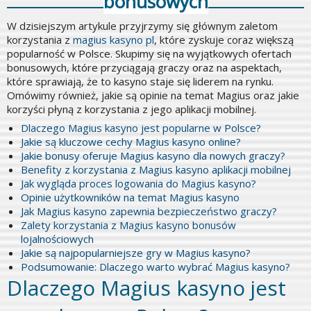
bonusowych
W dzisiejszym artykule przyjrzymy się głównym zaletom
korzystania z
magius kasyno pl
, które zyskuje coraz większą
popularność w Polsce. Skupimy się na wyjątkowych ofertach
bonusowych, które przyciągają graczy oraz na aspektach,
które sprawiają, że to kasyno staje się liderem na rynku.
Omówimy również, jakie są opinie na temat Magius oraz jakie
korzyści płyną z korzystania z jego aplikacji mobilnej.
Dlaczego Magius kasyno jest popularne w Polsce?
Jakie są kluczowe cechy Magius kasyno online?
Jakie bonusy oferuje Magius kasyno dla nowych graczy?
Benefity z korzystania z Magius kasyno aplikacji mobilnej
Jak wygląda proces logowania do Magius kasyno?
Opinie użytkowników na temat Magius kasyno
Jak Magius kasyno zapewnia bezpieczeństwo graczy?
Zalety korzystania z Magius kasyno bonusów
lojalnościowych
Jakie są najpopularniejsze gry w Magius kasyno?
Podsumowanie: Dlaczego warto wybrać Magius kasyno?
Dlaczego Magius kasyno jest