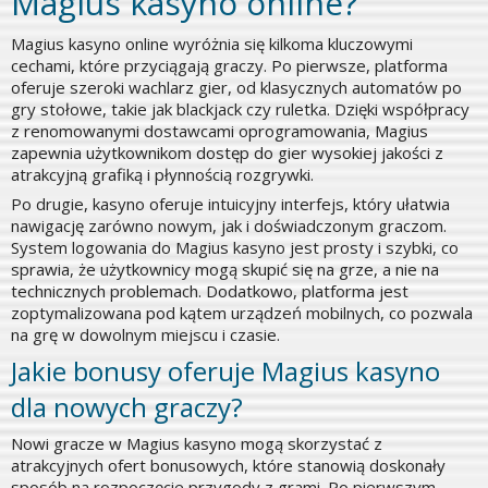
Magius kasyno online?
Magius kasyno online wyróżnia się kilkoma kluczowymi
cechami, które przyciągają graczy. Po pierwsze, platforma
oferuje szeroki wachlarz gier, od klasycznych automatów po
gry stołowe, takie jak blackjack czy ruletka. Dzięki współpracy
z renomowanymi dostawcami oprogramowania, Magius
zapewnia użytkownikom dostęp do gier wysokiej jakości z
atrakcyjną grafiką i płynnością rozgrywki.
Po drugie, kasyno oferuje intuicyjny interfejs, który ułatwia
nawigację zarówno nowym, jak i doświadczonym graczom.
System logowania do Magius kasyno jest prosty i szybki, co
sprawia, że użytkownicy mogą skupić się na grze, a nie na
technicznych problemach. Dodatkowo, platforma jest
zoptymalizowana pod kątem urządzeń mobilnych, co pozwala
na grę w dowolnym miejscu i czasie.
Jakie bonusy oferuje Magius kasyno
dla nowych graczy?
Nowi gracze w Magius kasyno mogą skorzystać z
atrakcyjnych ofert bonusowych, które stanowią doskonały
sposób na rozpoczęcie przygody z grami. Po pierwszym