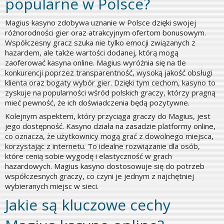
popularne w Polsce?
Magius kasyno zdobywa uznanie w Polsce dzięki swojej
różnorodności gier oraz atrakcyjnym ofertom bonusowym.
Współczesny gracz szuka nie tylko emocji związanych z
hazardem, ale także wartości dodanej, którą mogą
zaoferować kasyna online. Magius wyróżnia się na tle
konkurencji poprzez transparentność, wysoką jakość obsługi
klienta oraz bogaty wybór gier. Dzięki tym cechom, kasyno to
zyskuje na popularności wśród polskich graczy, którzy pragną
mieć pewność, że ich doświadczenia będą pozytywne.
Kolejnym aspektem, który przyciąga graczy do Magius, jest
jego dostępność. Kasyno działa na zasadzie platformy online,
co oznacza, że użytkownicy mogą grać z dowolnego miejsca,
korzystając z internetu. To idealne rozwiązanie dla osób,
które cenią sobie wygodę i elastyczność w grach
hazardowych. Magius kasyno dostosowuje się do potrzeb
współczesnych graczy, co czyni je jednym z najchętniej
wybieranych miejsc w sieci.
Jakie są kluczowe cechy