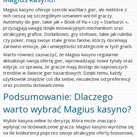
Magius kasyno oferuje szeroki wachlarz gier, ale niektóre z
nich cieszą się szczególnym uznaniem wśród graczy.
Automaty do gier, takie jak « Book of Ra » czy « Starburst »,
przyciągają uwagę dzięki innowacyjnym mechanikom oraz
atrakcyjnej grafice. Dodatkowo, gry stołowe, takie jak ruletka
czy poker, mają swoje stałe grono fanów, którzy doceniają
zarówno emocje, jak i umiejętności strategiczne w tych grach.
Warto również zaznaczyć, że Magius kasyno regularnie
aktualizuje swoją ofertę gier, wprowadzając nowe tytuły oraz
edycje, co sprawia, że gracze mają dostęp do najnowszych
trendów w świecie gier hazardowych. Dzięki temu, każdy
użytkownik znajdzie coś dla siebie, niezależnie od preferencji
oraz poziomu doświadczenia.
Podsumowanie: Dlaczego
warto wybrać Magius kasyno?
Wybór kasyna online to decyzja, która może znacząco
wpłynąć na doświadczenie gracza. Magius kasyno wyróżnia się
na tle konkurencji poprzez swoje atrakcyjne oferty bonusowe,