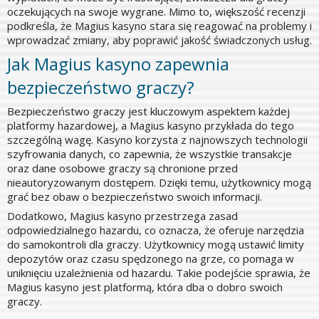
oczekujących na swoje wygrane. Mimo to, większość recenzji
podkreśla, że Magius kasyno stara się reagować na problemy i
wprowadzać zmiany, aby poprawić jakość świadczonych usług.
Jak Magius kasyno zapewnia
bezpieczeństwo graczy?
Bezpieczeństwo graczy jest kluczowym aspektem każdej
platformy hazardowej, a Magius kasyno przykłada do tego
szczególną wagę. Kasyno korzysta z najnowszych technologii
szyfrowania danych, co zapewnia, że wszystkie transakcje
oraz dane osobowe graczy są chronione przed
nieautoryzowanym dostępem. Dzięki temu, użytkownicy mogą
grać bez obaw o bezpieczeństwo swoich informacji.
Dodatkowo, Magius kasyno przestrzega zasad
odpowiedzialnego hazardu, co oznacza, że oferuje narzędzia
do samokontroli dla graczy. Użytkownicy mogą ustawić limity
depozytów oraz czasu spędzonego na grze, co pomaga w
uniknięciu uzależnienia od hazardu. Takie podejście sprawia, że
Magius kasyno jest platformą, która dba o dobro swoich
graczy.