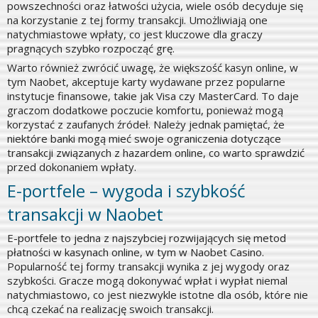
powszechności oraz łatwości użycia, wiele osób decyduje się
na korzystanie z tej formy transakcji. Umożliwiają one
natychmiastowe wpłaty, co jest kluczowe dla graczy
pragnących szybko rozpocząć grę.
Warto również zwrócić uwagę, że większość kasyn online, w
tym Naobet, akceptuje karty wydawane przez popularne
instytucje finansowe, takie jak Visa czy MasterCard. To daje
graczom dodatkowe poczucie komfortu, ponieważ mogą
korzystać z zaufanych źródeł. Należy jednak pamiętać, że
niektóre banki mogą mieć swoje ograniczenia dotyczące
transakcji związanych z hazardem online, co warto sprawdzić
przed dokonaniem wpłaty.
E-portfele – wygoda i szybkość
transakcji w Naobet
E-portfele to jedna z najszybciej rozwijających się metod
płatności w kasynach online, w tym w Naobet Casino.
Popularność tej formy transakcji wynika z jej wygody oraz
szybkości. Gracze mogą dokonywać wpłat i wypłat niemal
natychmiastowo, co jest niezwykle istotne dla osób, które nie
chcą czekać na realizację swoich transakcji.