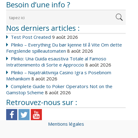
Besoin d’une info ?
Nos derniers articles :
Test Post Created
9 août 2026
Plinko – Everything Du bør kjenne til å Vite Om dette
Fengslende spilleautomaten
8 août 2026
Plinko: Una Guida esaustiva Totale al Famoso
Intrattenimento di Sorte e Approccio
8 août 2026
Plinko – Najatraktivnija Casino Igra s Posebnom
Mehanikom
8 août 2026
Complete Guide to Poker Operators Not on the
Gamstop Scheme
8 août 2026
Retrouvez-nous sur :
Mentions légales