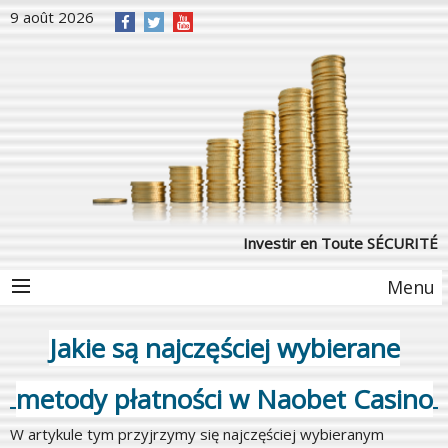
9 août 2026
Investir en Toute SÉCURITÉ
Menu
Jakie są najczęściej wybierane
metody płatności w Naobet Casino
W artykule tym przyjrzymy się najczęściej wybieranym