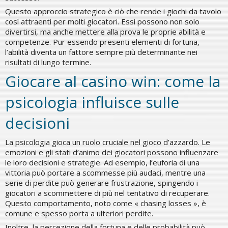
Questo approccio strategico è ciò che rende i giochi da tavolo
così attraenti per molti giocatori. Essi possono non solo
divertirsi, ma anche mettere alla prova le proprie abilità e
competenze. Pur essendo presenti elementi di fortuna,
l’abilità diventa un fattore sempre più determinante nei
risultati di lungo termine.
Giocare al casino win: come la
psicologia influisce sulle
decisioni
La psicologia gioca un ruolo cruciale nel gioco d’azzardo. Le
emozioni e gli stati d’animo dei giocatori possono influenzare
le loro decisioni e strategie. Ad esempio, l’euforia di una
vittoria può portare a scommesse più audaci, mentre una
serie di perdite può generare frustrazione, spingendo i
giocatori a scommettere di più nel tentativo di recuperare.
Questo comportamento, noto come « chasing losses », è
comune e spesso porta a ulteriori perdite.
Inoltre, la percezione della fortuna e delle probabilità può