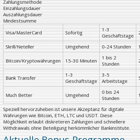
Zahlungsmethode
Einzahlungsdauer
Auszahlungsdauer
Mindestsumme
1-3
Visa/MasterCard
Sofortig
Geschäftstage
Skrill/Neteller
Umgehend
0-24 Stunden
1 bis 2
Bitcoin/Kryptowährungen
15-30 Minuten
Stunden
1-3
3-5
Bank Transfer
Geschäftstage
Arbeitstage
0 bis 24
Much Better
Umgehend
Stunden
Speziell hervorzuheben ist unsere Akzeptanz für digitale
Währungen wie Bitcoin, ETH, LTC und USDT. Diese
Möglichkeit erlaubt diskreteren Zahlungen und schnellere
Withdrawals ohne Beteiligung herkömmlicher Bankinstitute.
Aktuelle Bonus-Programme