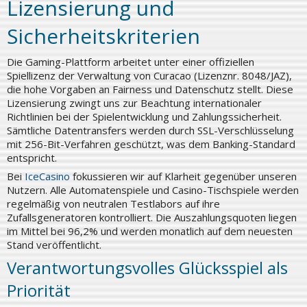
Lizensierung und
Sicherheitskriterien
Die Gaming-Plattform arbeitet unter einer offiziellen
Spiellizenz der Verwaltung von Curacao (Lizenznr. 8048/JAZ),
die hohe Vorgaben an Fairness und Datenschutz stellt. Diese
Lizensierung zwingt uns zur Beachtung internationaler
Richtlinien bei der Spielentwicklung und Zahlungssicherheit.
Sämtliche Datentransfers werden durch SSL-Verschlüsselung
mit 256-Bit-Verfahren geschützt, was dem Banking-Standard
entspricht.
Bei
IceCasino
fokussieren wir auf Klarheit gegenüber unseren
Nutzern. Alle Automatenspiele und Casino-Tischspiele werden
regelmäßig von neutralen Testlabors auf ihre
Zufallsgeneratoren kontrolliert. Die Auszahlungsquoten liegen
im Mittel bei 96,2% und werden monatlich auf dem neuesten
Stand veröffentlicht.
Verantwortungsvolles Glücksspiel als
Priorität