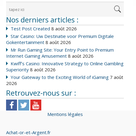
Nos derniers articles :
Test Post Created
8 août 2026
Star Casino: Uw Destinatie voor Premium Digitale
Gokentertainment
8 août 2026
Mr Run Gaming Site: Your Entry Point to Premium
Internet Gaming Amusement
8 août 2026
Kwiff’s Casino: Innovative Strategy to Online Gambling
Superiority
8 août 2026
Your Gateway to the Exciting World of iGaming
7 août
2026
Retrouvez-nous sur :
Mentions légales
Achat-or-et-Argent.fr