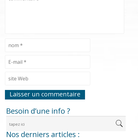
Besoin d’une info ?
Nos derniers articles :