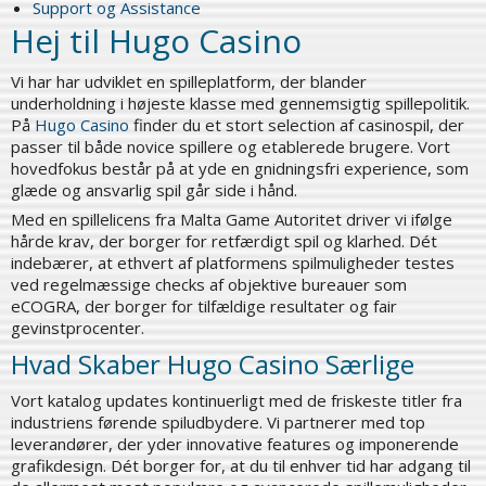
Support og Assistance
Hej til Hugo Casino
Vi har har udviklet en spilleplatform, der blander
underholdning i højeste klasse med gennemsigtig spillepolitik.
På
Hugo Casino
finder du et stort selection af casinospil, der
passer til både novice spillere og etablerede brugere. Vort
hovedfokus består på at yde en gnidningsfri experience, som
glæde og ansvarlig spil går side i hånd.
Med en spillelicens fra Malta Game Autoritet driver vi ifølge
hårde krav, der borger for retfærdigt spil og klarhed. Dét
indebærer, at ethvert af platformens spilmuligheder testes
ved regelmæssige checks af objektive bureauer som
eCOGRA, der borger for tilfældige resultater og fair
gevinstprocenter.
Hvad Skaber Hugo Casino Særlige
Vort katalog updates kontinuerligt med de friskeste titler fra
industriens førende spiludbydere. Vi partnerer med top
leverandører, der yder innovative features og imponerende
grafikdesign. Dét borger for, at du til enhver tid har adgang til