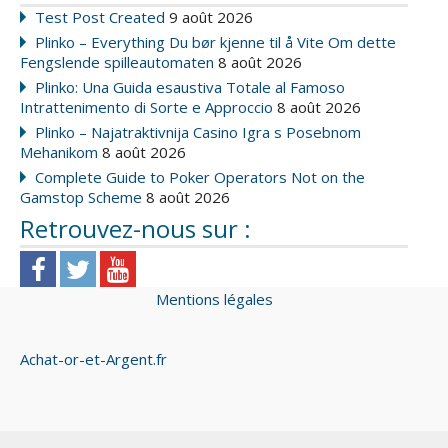
Test Post Created
9 août 2026
Plinko – Everything Du bør kjenne til å Vite Om dette
Fengslende spilleautomaten
8 août 2026
Plinko: Una Guida esaustiva Totale al Famoso
Intrattenimento di Sorte e Approccio
8 août 2026
Plinko – Najatraktivnija Casino Igra s Posebnom
Mehanikom
8 août 2026
Complete Guide to Poker Operators Not on the
Gamstop Scheme
8 août 2026
Retrouvez-nous sur :
Mentions légales
Achat-or-et-Argent.fr