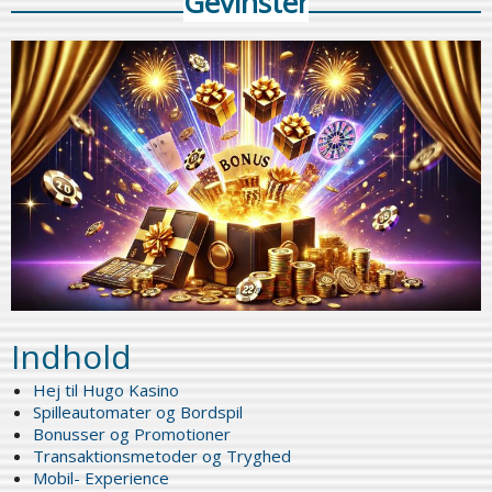
Gevinster
Indhold
Hej til Hugo Kasino
Spilleautomater og Bordspil
Bonusser og Promotioner
Transaktionsmetoder og Tryghed
Mobil- Experience