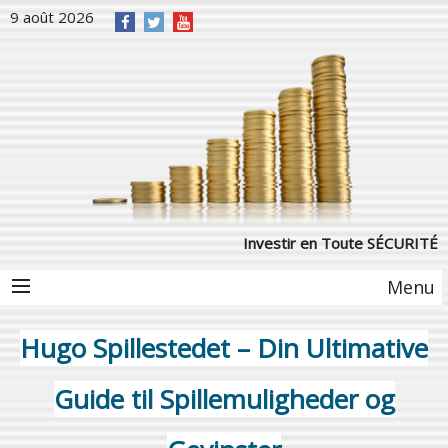
9 août 2026
Investir en Toute SÉCURITÉ
Menu
Hugo Spillestedet – Din Ultimative
Guide til Spillemuligheder og