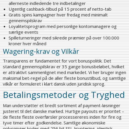
allerneste indledende tre indbetalinger
Ugentlig cashback-tilbud på 15 procent af netto-tab
Gratis spins kampagner hver fredag med minimalt
gennemspilskrav
Loyalitetsprogram med personlige kontomanagere og
særlige events
Spilleturneringer med sikrede præmier på over 100.000
kroner hver måned
Wagering-krav og Vilkår
Transparens er fundamentet for vort bonuspolitik. Det
standard gennemspilskrav er 35 gange bonusbeløbet, hvilket
er attraktivt sammenlignet med markedet. Vi her bruger ingen
maksimal bet-regel på de aller fleste bonustilbud, og samtlige
vilkår er formuleret i klart dansk uden juridisk sprog.
Betalingsmetoder og Tryghed
Man understøtter et bredt sortiment af payment-løsninger
justeret til det danske marked. Hurtige payouts er prioritet –
de fleste fleste overførsler processereres inden for fire og
tyve timer efter godkendelse. Samtlige økonomiske
oplysninger kodes med 256 bit SSL-kryptering, identisk