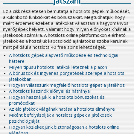
játszani
Ez a cikk részletesen bemutatja a hotslots gépek működését,
a különböző funkcióikat és bónuszaikat. Megtudhatjuk, hogy
miért érdemes ezeket a játékokat választani a hagyományos
nyerőgépek helyett, valamint hogy milyen előnyöket kínálnak a
játékosok számára. A hotslots online platformokon elérhető
játékok és a hozzájuk kapcsolódó ajánlatok is szóba kerülnek,
mint például a hotslots 40 free spins lehetőségek.
A hotslots gépek alapvető működése és technológiai
háttere
Milyen típusú hotslots játékok léteznek a piacon
A bónuszok és ingyenes pörgetések szerepe a hotslots
játékokban
Hogyan válasszunk megfelelő hotslots gépet a játékhoz
A hotslots kaszinók előnyei és hátrányai
Hogyan használjuk ki a hotslots bónuszokat és
promóciókat
Az élő játékok világának hatása a hotslots élményre
Miként befolyásolják a hotslots gépek a játékosok
pszichológiáját
Hogyan közlekedjünk biztonságosan a hotslots online
világában