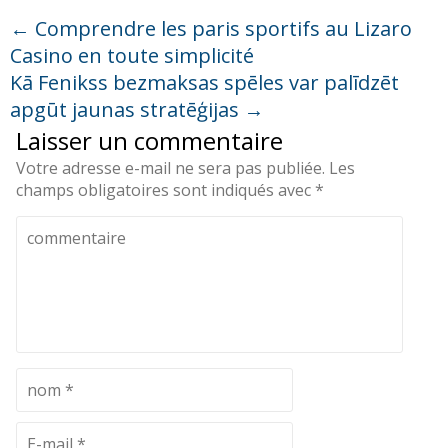
←
Comprendre les paris sportifs au Lizaro
Casino en toute simplicité
Kā Fenikss bezmaksas spēles var palīdzēt
apgūt jaunas stratēģijas
→
Laisser un commentaire
Votre adresse e-mail ne sera pas publiée.
Les
champs obligatoires sont indiqués avec
*