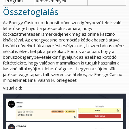
Program
kedvezmények
Összefoglalás
Az Energy Casino no deposit bónuszok igénybevétele kiváló
lehetőséget nyújt a játékosok számára, hogy
kockázatmentesen ismerkedjenek meg az online kaszinó
kínálatával. Az energycasino promóciós kódok használatával
tovább növelhetjük a nyerési esélyeinket, hiszen bónuszpénz
nélkül is élvezhetjük a játékokat. Fontos azonban, hogy a
bónuszok igénybevételekor figyeljünk az ezekhez kötődő
feltételekre, hogy valóban maximálisan ki tudjuk használni a
kaszinó által nyújtott lehetőségeket. Legyen az újdonsült
játékos vagy tapasztalt szerencsejátékos, az Energy Casino
mindenkinek kínál valami különlegeset.
Visual aid: