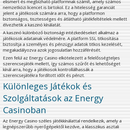
elismert és megbízható platformnak számít, amely számos
nemzetközi licencet is birtokol. Ez a hitelesség garanciát
jelent a játékosok számára arra, hogy a platformon
biztonságos, tisztességes és átlátható játékfeltételek mellett
élvezhetik a kaszinó kínálatát.
A kaszinó különböző biztonsági intézkedéseket alkalmaz a
játékosok adatainak védelmére. A platform SSL titkosítása
biztosítja a személyes és pénzügyi adatok titkos kezelését,
megakadályozva azok jogosulatlan hozzáférését.
Ezen felül az Energy Casino elkötelezett a felelősségteljes
szerencsejáték mellett, így számos szűrőt és lehetőséget
kínál arra, hogy a játékosok kontrollálhassák a
szerencsejátékra fordított időt és pénzt.
Különleges Játékok és
Szolgáltatások az Energy
Casinoban
Az Energy Casino széles játékkínálattal rendelkezik, amely a
legnépszerűbb nyerőgépektől kezdve, a klasszikus asztali