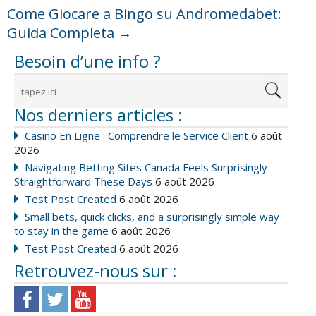
Come Giocare a Bingo su Andromedabet:
Guida Completa
→
Besoin d’une info ?
Nos derniers articles :
Casino En Ligne : Comprendre le Service Client
6 août
2026
Navigating Betting Sites Canada Feels Surprisingly
Straightforward These Days
6 août 2026
Test Post Created
6 août 2026
Small bets, quick clicks, and a surprisingly simple way
to stay in the game
6 août 2026
Test Post Created
6 août 2026
Retrouvez-nous sur :