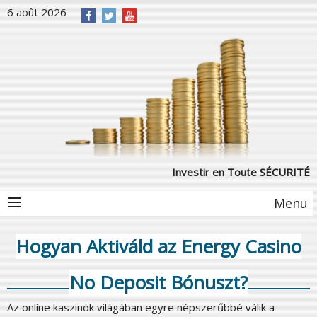
6 août 2026
Investir en Toute SÉCURITÉ
Menu
Hogyan Aktiváld az Energy Casino
No Deposit Bónuszt?
Az online kaszinók világában egyre népszerűbbé válik a